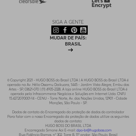
SIGA A GENTE
MUDAR DE PAÍS:
BRASIL
© Copyright 2021 - HUGO BOSS do Brasil LTDA | A HUGO BOSS do Brasil LTDA é
operada na Av. Hélio Ossamu Daikuara, 1445 - Jardim Vista Alegre, Embu das
Artes - SP, 03621-070 | (11) 4935-2328. A loja online HUGO BOSS do Brasil LTDA é
operada pela Infracommerce Negócios e Soluções em Internet Ltda. CNPJ
15.427.207/0001-14 - CENU - Torre Norte, Av. das Nações Unidas, 12901 - Cidade
Monções, São Paulo - SP.
.
Dados de contato do Encarregado da proteção de dados do controlador
Para falar com o nosso Encarregado da proteção de dados utilize os seguintes
dados de contato:
HUGO BOSS DO BRASIL LTDA
Encarregado Simone Aoi E-mail:
dpo-br@hugoboss.com
Rua Fidêncio Ramos, n° 302, Torre B, 11° andar, São Paulo, Brasil