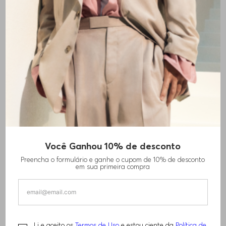
+
5
cores
Você Ganhou 10% de desconto
POLO DE ALGODÃO COM DETALHES DE
Preencha o formulário e ganhe o cupom de 10% de desconto
LOGO CONTRASTANTE
em sua primeira compra
R$
920
,
00
Li e aceito os
Termos de Uso
e estou ciente da
Política de