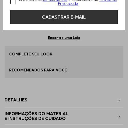
TAMANHO -
P - S
Informações do Tamanho
Privacidade
CADASTRAR E-MAIL
Qual o seu Tamanho?
Tabela de Tamanhos
ADICIONAR AO CARRINHO
P - S
Disponível
Encontre uma Loja
M - M
COMPLETE SEU LOOK
Disponível
RECOMENDADOS PARA VOCÊ
G - L
Disponível
EG - XL
Disponível
DETALHES
EGG
Disponível
INFORMAÇÕES DO MATERIAL
E INSTRUÇÕES DE CUIDADO
EEGG
Disponível