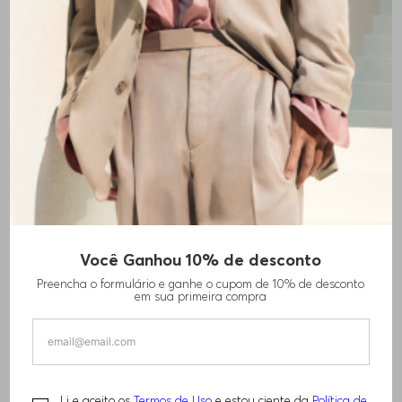
+
1
cores
Você Ganhou 10% de desconto
POLO DE AJUSTE SLIM EM ALGODÃO PIQUÉ
Preencha o formulário e ganhe o cupom de 10% de desconto
COM LOGO TONAL
em sua primeira compra
R$
920
,
00
Li e aceito os
Termos de Uso
e estou ciente da
Política de