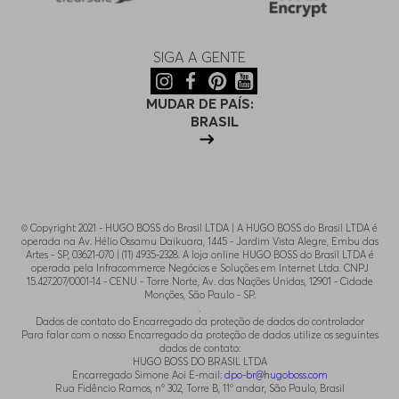
SIGA A GENTE
MUDAR DE PAÍS:
BRASIL
© Copyright 2021 - HUGO BOSS do Brasil LTDA | A HUGO BOSS do Brasil LTDA é
operada na Av. Hélio Ossamu Daikuara, 1445 - Jardim Vista Alegre, Embu das
Artes - SP, 03621-070 | (11) 4935-2328. A loja online HUGO BOSS do Brasil LTDA é
operada pela Infracommerce Negócios e Soluções em Internet Ltda. CNPJ
15.427.207/0001-14 - CENU - Torre Norte, Av. das Nações Unidas, 12901 - Cidade
Monções, São Paulo - SP.
.
Dados de contato do Encarregado da proteção de dados do controlador
Para falar com o nosso Encarregado da proteção de dados utilize os seguintes
dados de contato:
HUGO BOSS DO BRASIL LTDA
Encarregado Simone Aoi E-mail:
dpo-br@hugoboss.com
Rua Fidêncio Ramos, n° 302, Torre B, 11° andar, São Paulo, Brasil