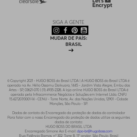
SIGA A GENTE
MUDAR DE PAÍS:
BRASIL
© Copyright 2021 - HUGO BOSS do Brasil LTDA | A HUGO BOSS do Brasil LTDA é
operada na Av. Hélio Ossamu Daikuara, 1445 - Jardim Vista Alegre, Embu das
Artes - SP, 03621-070 | (11) 4935-2328. A loja online HUGO BOSS do Brasil LTDA é
operada pela Infracommerce Negócios e Soluções em Internet Ltda. CNPJ
15.427.207/0001-14 - CENU - Torre Norte, Av. das Nações Unidas, 12901 - Cidade
Monções, São Paulo - SP.
.
Dados de contato do Encarregado da proteção de dados do controlador
Para falar com o nosso Encarregado da proteção de dados utilize os seguintes
dados de contato:
HUGO BOSS DO BRASIL LTDA
Encarregado Simone Aoi E-mail:
dpo-br@hugoboss.com
Rua Fidêncio Ramos, n° 302, Torre B, 11° andar, São Paulo, Brasil