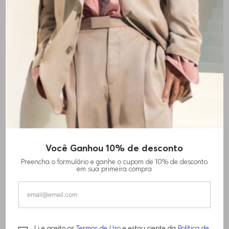
+
1
cores
Você Ganhou 10% de desconto
POLO DE AJUSTE SLIM EM ALGODÃO PIQUÉ
Preencha o formulário e ganhe o cupom de 10% de desconto
COM LOGO TONAL
em sua primeira compra
R$
920
,
00
Li e aceito os
Termos de Uso
e estou ciente da
Política de