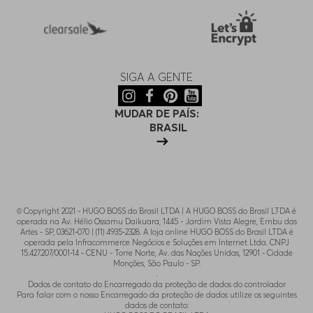
SIGA A GENTE
MUDAR DE PAÍS:
BRASIL
© Copyright 2021 - HUGO BOSS do Brasil LTDA | A HUGO BOSS do Brasil LTDA é
operada na Av. Hélio Ossamu Daikuara, 1445 - Jardim Vista Alegre, Embu das
Artes - SP, 03621-070 | (11) 4935-2328. A loja online HUGO BOSS do Brasil LTDA é
operada pela Infracommerce Negócios e Soluções em Internet Ltda. CNPJ
15.427.207/0001-14 - CENU - Torre Norte, Av. das Nações Unidas, 12901 - Cidade
Monções, São Paulo - SP.
.
Dados de contato do Encarregado da proteção de dados do controlador
Para falar com o nosso Encarregado da proteção de dados utilize os seguintes
dados de contato: