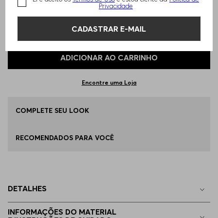
Privacidade
TAMANHO -
EG - XL
Informações do Tamanho
CADASTRAR E-MAIL
Qual o seu Tamanho?
Tabela de Tamanhos
ADICIONAR AO CARRINHO
P - S
Disponível
Encontre uma Loja
M - M
COMPLETE SEU LOOK
Disponível
RECOMENDADOS PARA VOCÊ
G - L
Disponível
EG - XL
Disponível
DETALHES
EGG
Disponível
INFORMAÇÕES DO MATERIAL