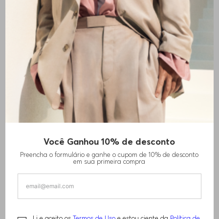
+
1
cores
Você Ganhou 10% de desconto
PACK COM TRÊS REGATAS DE ALGODÃO
Preencha o formulário e ganhe o cupom de 10% de desconto
COM LOGO BORDADO
em sua primeira compra
R$
440
,
00
BOSS ONE
Li e aceito os
Termos de Uso
e estou ciente da
Política de