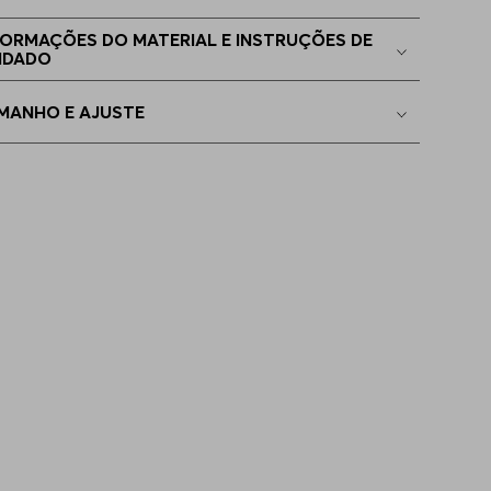
2
Indisponível
FORMAÇÕES DO MATERIAL E INSTRUÇÕES DE
IDADO
4
Indisponível
MANHO E AJUSTE
6
Indisponível
8
Indisponível