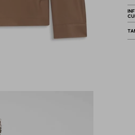
5
IN
CU
5
TA
5
5