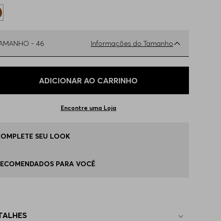
TAMANHO -
46
Informações do Tamanho
ual o seu Tamanho?
Tabela de Tamanhos
ADICIONAR AO CARRINHO
6
Apenas
1
no estoque
Encontre uma Loja
0
Disponível
COMPLETE SEU LOOK
4
Indisponível
RECOMENDADOS PARA VOCÊ
8
Indisponível
TALHES