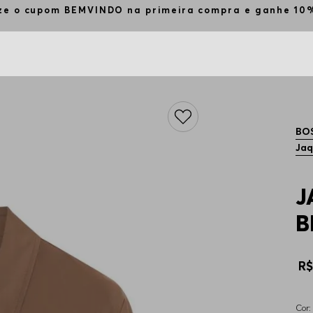
ize o cupom BEMVINDO na primeira compra e ganhe 1
BO
Jaq
J
B
R
Cor: