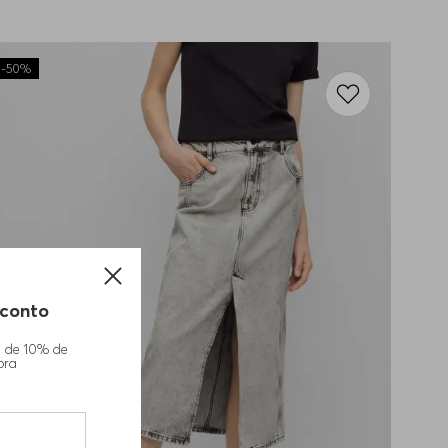
-
50%
conto
m de 10% de
pra