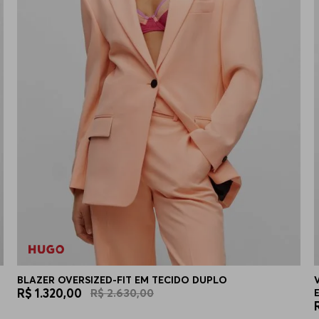
BLAZER OVERSIZED-FIT EM TECIDO DUPLO
R$
1
.
320
,
00
R$
2
.
630
,
00