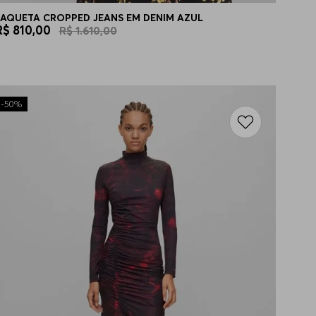
JAQUETA CROPPED JEANS EM DENIM AZUL
R$
810
,
00
R$
1
.
610
,
00
-
50%