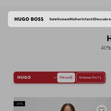
Sale
Homem
Mulher
Infantil
Descubra
40% 
Filtrar
Ordenar Por
-
50%