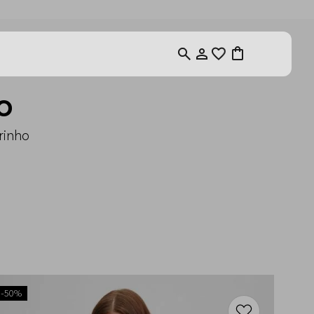
a e ganhe 10%OFF
O
rinho
-
50%