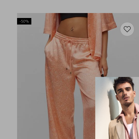
-
50%