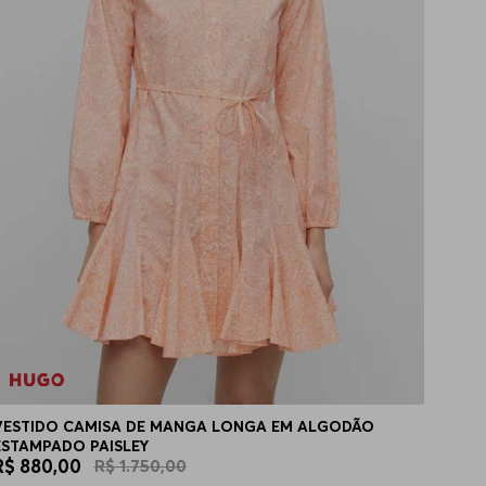
VESTIDO CAMISA DE MANGA LONGA EM ALGODÃO
ESTAMPADO PAISLEY
R$
880
,
00
R$
1
.
750
,
00