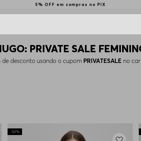
Utilize o cupom BEMVINDO na primeira compr
HUGO: PRIVATE SALE FEMININ
de desconto usando o cupom
PRIVATESALE
no car
-
50%