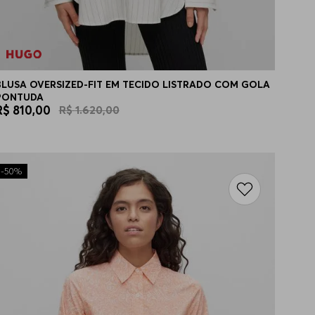
BLUSA OVERSIZED-FIT EM TECIDO LISTRADO COM GOLA
PONTUDA
R$
810
,
00
R$
1
.
620
,
00
-
50%