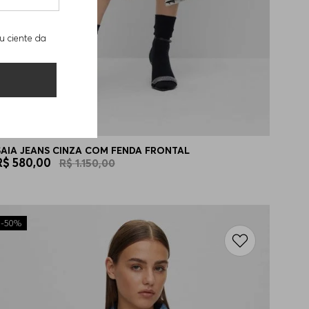
u ciente da
SAIA JEANS CINZA COM FENDA FRONTAL
R$
580
,
00
R$
1
.
150
,
00
-
50%