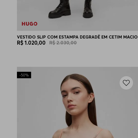
VESTIDO SLIP COM ESTAMPA DEGRADÊ EM CETIM MACIO
R$
1
.
020
,
00
R$
2
.
030
,
00
-
50%