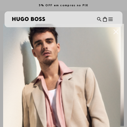
5% OFF em compras no PIX
HUGO: PRESENTES DE NATAL
Ordenar Por
Filtrar
Mais Recentes
-
50%
-
50%