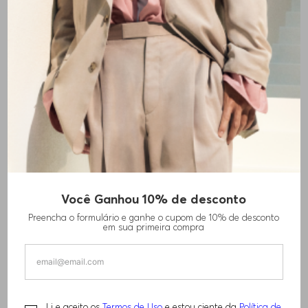
BLAZER DE MODELAGEM
CAMISETA DE AJUSTE
RELAXADA COM BROCHE DE
DESCONTRAÍDO EM ALGODÃO
FLOR
COM MONOGRAMA BORDADO
R$
1
.
540
,
00
R$
240
,
00
R$
3
.
070
,
00
R$
480
,
00
+
1
COR
-
60%
Você Ganhou 10% de desconto
Preencha o formulário e ganhe o cupom de 10% de desconto
em sua primeira compra
Li e aceito os
Termos de Uso
e estou ciente da
Política de