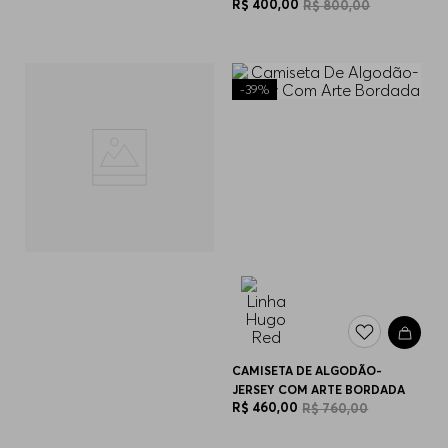
R$
400
,
00
R$
800
,
00
-
39%
CAMISETA DE ALGODÃO-
JERSEY COM ARTE BORDADA
R$
460
,
00
R$
760
,
00