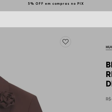
5% OFF em compras no PIX
HU
B
R
D
R$