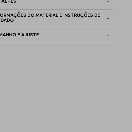
TALHES
4
Indisponível
FORMAÇÕES DO MATERIAL E INSTRUÇÕES DE
IDADO
0
Indisponível
MANHO E AJUSTE
4
Indisponível
6
Indisponível