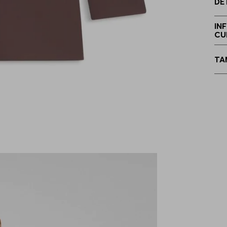
DE
3
IN
CU
4
TA
4
4