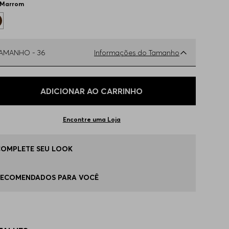
Marrom
TAMANHO -
36
Informações do Tamanho
ual o seu Tamanho?
Tabela de Tamanhos
ADICIONAR AO CARRINHO
6
Disponível
Encontre uma Loja
8
Disponível
COMPLETE SEU LOOK
2
Apenas
1
no estoque
RECOMENDADOS PARA VOCÊ
2
Indisponível