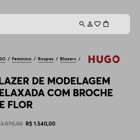
GO
Feminino
Roupas
Blazers
LAZER DE MODELAGEM
ELAXADA COM BROCHE
E FLOR
3
.
070
,
00
R$
1
.
540
,
00