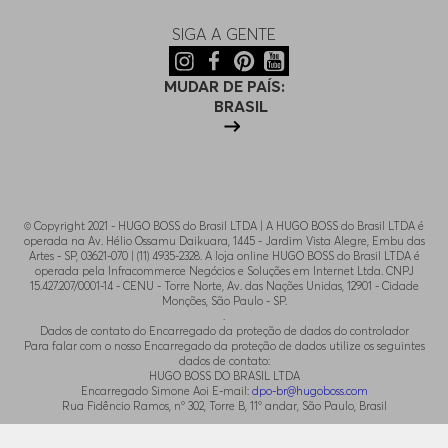
SIGA A GENTE
MUDAR DE PAÍS:
BRASIL
© Copyright 2021 - HUGO BOSS do Brasil LTDA | A HUGO BOSS do Brasil LTDA é
operada na Av. Hélio Ossamu Daikuara, 1445 - Jardim Vista Alegre, Embu das
Artes - SP, 03621-070 | (11) 4935-2328. A loja online HUGO BOSS do Brasil LTDA é
operada pela Infracommerce Negócios e Soluções em Internet Ltda. CNPJ
15.427.207/0001-14 - CENU - Torre Norte, Av. das Nações Unidas, 12901 - Cidade
Monções, São Paulo - SP.
.
Dados de contato do Encarregado da proteção de dados do controlador
Para falar com o nosso Encarregado da proteção de dados utilize os seguintes
dados de contato:
HUGO BOSS DO BRASIL LTDA
Encarregado Simone Aoi E-mail:
dpo-br@hugoboss.com
Rua Fidêncio Ramos, n° 302, Torre B, 11° andar, São Paulo, Brasil
.