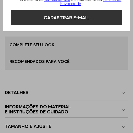
Privacidade
Qual o seu Tamanho?
Tabela de Tamanhos
ADICIONAR AO CARRINHO
CADASTRAR E-MAIL
ÚNICO
Disponível
Encontre uma Loja
COMPLETE SEU LOOK
RECOMENDADOS PARA VOCÊ
DETALHES
INFORMAÇÕES DO MATERIAL
E INSTRUÇÕES DE CUIDADO
TAMANHO E AJUSTE