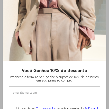
Você Ganhou 10% de desconto
GRAVATA EM SEDA EM MALHA JACQUARD
Preencha o formulário e ganhe o cupom de 10% de desconto
R$
1
.
310
,
00
em sua primeira compra
TAMANHO -
ÚNICO
Informações do Tamanho
Li e aceito os
Termos de Uso
e estou ciente da
Política de