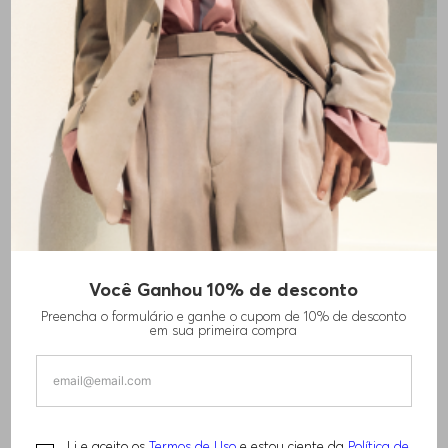
Você Ganhou 10% de desconto
CINTO REVERSÍVEL EM COURO ITALIANO
Preencha o formulário e ganhe o cupom de 10% de desconto
em sua primeira compra
R$
1
.
210
,
00
TAMANHO -
ÚNICO
Informações do Tamanho
Li e aceito os
Termos de Uso
e estou ciente da
Política de