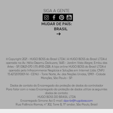
SIGA A GENTE
MUDAR DE PAÍS:
BRASIL
© Copyright 2021 - HUGO BOSS do Brasil LTDA | A HUGO BOSS do Brasil LTDA é
operada na Av. Hélio Ossamu Daikuara, 1445 - Jardim Vista Alegre, Embu das
Artes - SP, 03621-070 | (11) 4935-2328. A loja online HUGO BOSS do Brasil LTDA é
operada pela Infracommerce Negócios e Soluções em Internet Ltda. CNPJ
15.427.207/0001-14 - CENU - Torre Norte, Av. das Nações Unidas, 12901 - Cidade
Monções, São Paulo - SP.
.
Dados de contato do Encarregado da proteção de dados do controlador
Para falar com o nosso Encarregado da proteção de dados utilize os seguintes
dados de contato:
HUGO BOSS DO BRASIL LTDA
Encarregado Simone Aoi E-mail:
dpo-br@hugoboss.com
Rua Fidêncio Ramos, n° 302, Torre B, 11° andar, São Paulo, Brasil
.