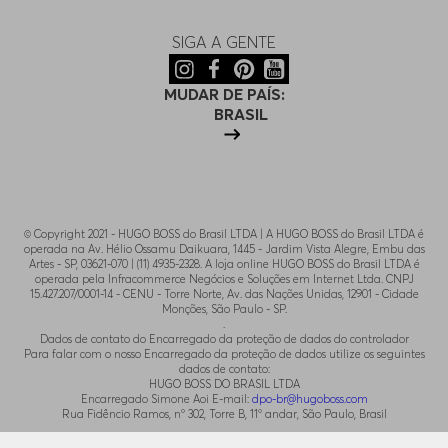
SIGA A GENTE
MUDAR DE PAÍS:
BRASIL
© Copyright 2021 - HUGO BOSS do Brasil LTDA | A HUGO BOSS do Brasil LTDA é
operada na Av. Hélio Ossamu Daikuara, 1445 - Jardim Vista Alegre, Embu das
Artes - SP, 03621-070 | (11) 4935-2328. A loja online HUGO BOSS do Brasil LTDA é
operada pela Infracommerce Negócios e Soluções em Internet Ltda. CNPJ
15.427.207/0001-14 - CENU - Torre Norte, Av. das Nações Unidas, 12901 - Cidade
Monções, São Paulo - SP.
.
Dados de contato do Encarregado da proteção de dados do controlador
Para falar com o nosso Encarregado da proteção de dados utilize os seguintes
dados de contato:
HUGO BOSS DO BRASIL LTDA
Encarregado Simone Aoi E-mail:
dpo-br@hugoboss.com
Rua Fidêncio Ramos, n° 302, Torre B, 11° andar, São Paulo, Brasil
.