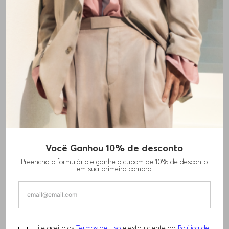
Você Ganhou 10% de desconto
CASACO REPELENTE À ÁGUA COM CAPUZ
Preencha o formulário e ganhe o cupom de 10% de desconto
em sua primeira compra
R$
3
.
520
,
00
TAMANHO -
P - S
Informações do Tamanho
Li e aceito os
Termos de Uso
e estou ciente da
Política de