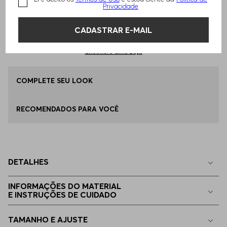
Privacidade
Qual o seu Tamanho?
Tabela de Tamanhos
ADICIONAR AO CARRINHO
CADASTRAR E-MAIL
P - S
Apenas
1
no estoque
Encontre uma Loja
M - M
COMPLETE SEU LOOK
Disponível
RECOMENDADOS PARA VOCÊ
EG - XL
Disponível
EGG
Apenas
1
no estoque
DETALHES
G - L
Indisponível
INFORMAÇÕES DO MATERIAL
E INSTRUÇÕES DE CUIDADO
EEGG
Indisponível
TAMANHO E AJUSTE