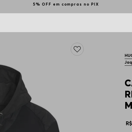
5% OFF em compras no PIX
HU
Jaq
C
R
M
R