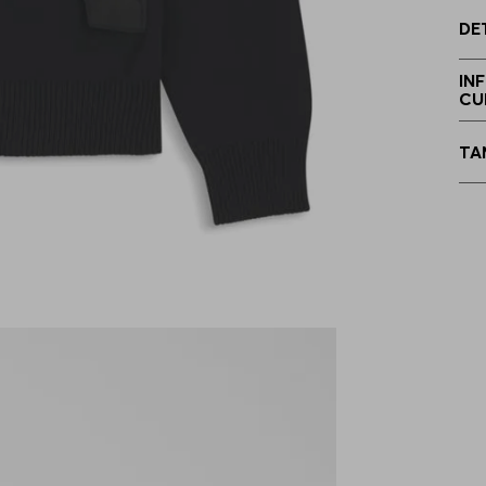
DE
IN
CU
TA