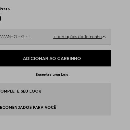
Preto
TAMANHO -
G - L
Informações do Tamanho
ual o seu Tamanho?
Tabela de Tamanhos
ADICIONAR AO CARRINHO
 - M
Disponível
Encontre uma Loja
 - L
Disponível
COMPLETE SEU LOOK
G - XL
Apenas
1
no estoque
RECOMENDADOS PARA VOCÊ
 - S
Indisponível