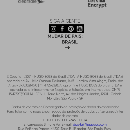
SIGA A GENTE
MUDAR DE PAÍS:
BRASIL
© Copyright 2021 - HUGO BOSS do Brasil LTDA | A HUGO BOSS do Brasil LTDA é
operada na Av. Hélio Ossamu Daikuara, 1445 - Jardim Vista Alegre, Embu das
Artes - SP, 03621-070 | (11) 4935-2328. A loja online HUGO BOSS do Brasil LTDA é
operada pela Infracommerce Negócios e Soluções em Internet Ltda. CNPJ
15.427.207/0001-14 - CENU - Torre Norte, Av. das Nações Unidas, 12901 - Cidade
Monções, São Paulo - SP.
.
Dados de contato do Encarregado da proteção de dados do controlador
Para falar com o nosso Encarregado da proteção de dados utilize os seguintes
dados de contato:
HUGO BOSS DO BRASIL LTDA
Encarregado Simone Aoi E-mail:
dpo-br@hugoboss.com
Rua Fidêncio Ramos, n° 302, Torre B, 11° andar, São Paulo, Brasil