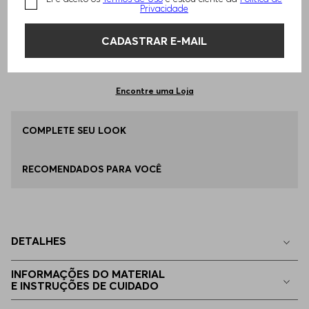
TAMANHO -
EEGG
Informações do Tamanho
Privacidade
CADASTRAR E-MAIL
Qual o seu Tamanho?
Tabela de Tamanhos
ADICIONAR AO CARRINHO
P - S
Disponível
Encontre uma Loja
M - M
COMPLETE SEU LOOK
Disponível
RECOMENDADOS PARA VOCÊ
G - L
Disponível
EG - XL
Disponível
DETALHES
EGG
Disponível
INFORMAÇÕES DO MATERIAL
E INSTRUÇÕES DE CUIDADO
EEGG
Apenas
1
no estoque