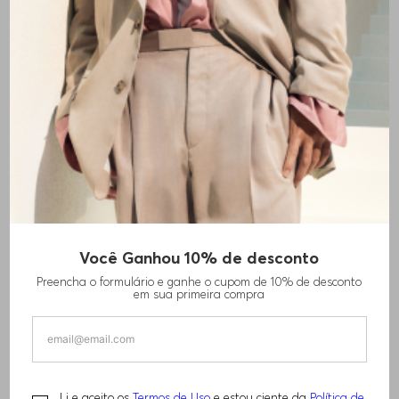
+
1
cores
Você Ganhou 10% de desconto
CAMISETA PORSCHE X BOSS DE AJUSTE
Preencha o formulário e ganhe o cupom de 10% de desconto
REGULAR
em sua primeira compra
R$
1
.
030
,
00
Li e aceito os
Termos de Uso
e estou ciente da
Política de