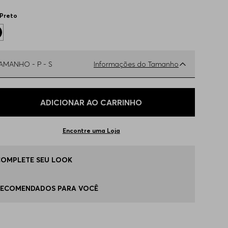
Preto
TAMANHO -
P - S
Informações do Tamanho
ual o seu Tamanho?
Tabela de Tamanhos
ADICIONAR AO CARRINHO
 - S
Apenas
1
no estoque
Encontre uma Loja
 - M
Apenas
1
no estoque
COMPLETE SEU LOOK
 - L
Apenas
1
no estoque
RECOMENDADOS PARA VOCÊ
G - XL
Apenas
1
no estoque