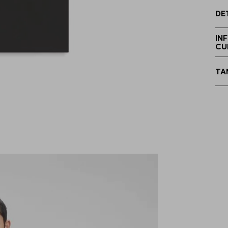
DE
E
IN
CU
TA