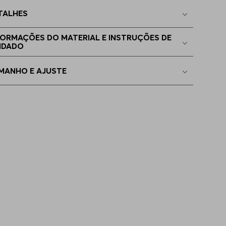
TALHES
P - XS
Indisponível
FORMAÇÕES DO MATERIAL E INSTRUÇÕES DE
IDADO
EGG
Indisponível
MANHO E AJUSTE