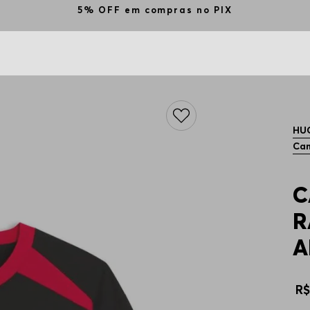
5% OFF em compras no PIX
HU
Cam
C
R
A
R