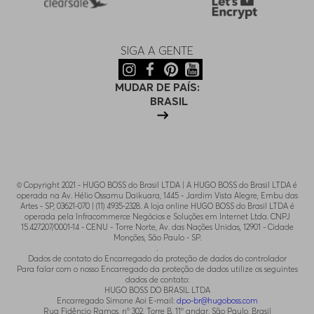
SIGA A GENTE
MUDAR DE PAÍS:
BRASIL
© Copyright 2021 - HUGO BOSS do Brasil LTDA | A HUGO BOSS do Brasil LTDA é
operada na Av. Hélio Ossamu Daikuara, 1445 - Jardim Vista Alegre, Embu das
Artes - SP, 03621-070 | (11) 4935-2328. A loja online HUGO BOSS do Brasil LTDA é
operada pela Infracommerce Negócios e Soluções em Internet Ltda. CNPJ
15.427.207/0001-14 - CENU - Torre Norte, Av. das Nações Unidas, 12901 - Cidade
Monções, São Paulo - SP.
.
Dados de contato do Encarregado da proteção de dados do controlador
Para falar com o nosso Encarregado da proteção de dados utilize os seguintes
dados de contato:
HUGO BOSS DO BRASIL LTDA
Encarregado Simone Aoi E-mail:
dpo-br@hugoboss.com
Rua Fidêncio Ramos, n° 302, Torre B, 11° andar, São Paulo, Brasil