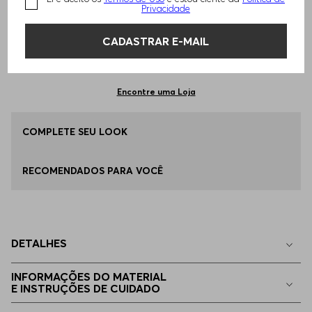
TAMANHO -
G - L
Informações do Tamanho
Privacidade
CADASTRAR E-MAIL
Qual o seu Tamanho?
Tabela de Tamanhos
ADICIONAR AO CARRINHO
P - S
Disponível
Encontre uma Loja
M - M
COMPLETE SEU LOOK
Disponível
RECOMENDADOS PARA VOCÊ
G - L
Disponível
EG - XL
Disponível
DETALHES
EGG
Disponível
INFORMAÇÕES DO MATERIAL
E INSTRUÇÕES DE CUIDADO
EP - XS
Indisponível