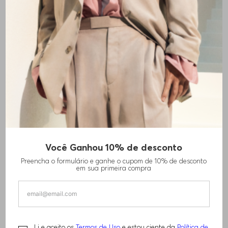
+
2
cores
Você Ganhou 10% de desconto
CAMISETA EM JERSEY DE ALGODÃO COM
Preencha o formulário e ganhe o cupom de 10% de desconto
LOGO
em sua primeira compra
R$
480
,
00
Li e aceito os
Termos de Uso
e estou ciente da
Política de