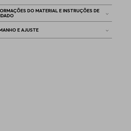
 - M
Indisponível
FORMAÇÕES DO MATERIAL E INSTRUÇÕES DE
IDADO
EGG
Indisponível
MANHO E AJUSTE