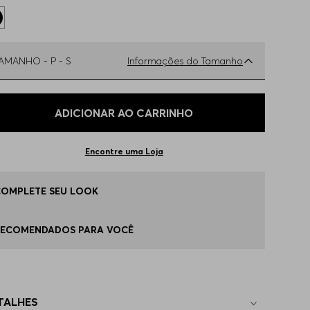
TAMANHO -
P - S
Informações do Tamanho
ual o seu Tamanho?
Tabela de Tamanhos
ADICIONAR AO CARRINHO
 - S
Apenas
1
no estoque
Encontre uma Loja
 - L
Apenas
1
no estoque
COMPLETE SEU LOOK
G - XL
Apenas
1
no estoque
RECOMENDADOS PARA VOCÊ
P - XS
Indisponível
TALHES