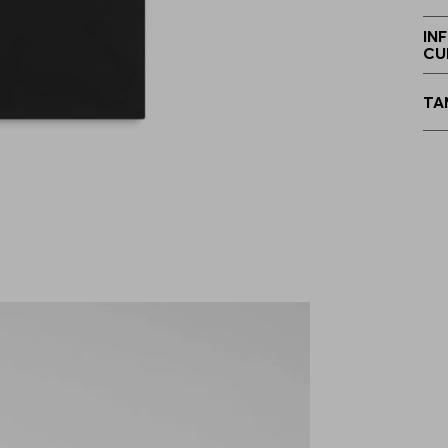
M
IN
CU
TA