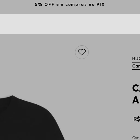
5% OFF em compras no PIX
HU
Cam
C
A
R
Cor: