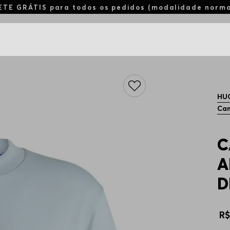
ETE GRÁTIS para todos os pedidos (modalidade norm
HU
Cam
C
A
D
R