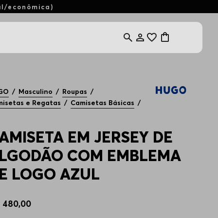
al/econômica)
GO
Masculino
Roupas
isetas e Regatas
Camisetas Básicas
AMISETA EM JERSEY DE
LGODÃO COM EMBLEMA
E LOGO AZUL
$
480
,
00