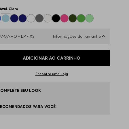
Azul-Claro
TAMANHO -
EP - XS
Informações do Tamanho
ual o seu Tamanho?
Tabela de Tamanhos
ADICIONAR AO CARRINHO
P - XS
Apenas
1
no estoque
Encontre uma Loja
 - M
Disponível
COMPLETE SEU LOOK
 - L
Disponível
RECOMENDADOS PARA VOCÊ
G - XL
Apenas
1
no estoque