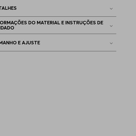
TALHES
 - S
Indisponível
FORMAÇÕES DO MATERIAL E INSTRUÇÕES DE
IDADO
EGG
Indisponível
MANHO E AJUSTE