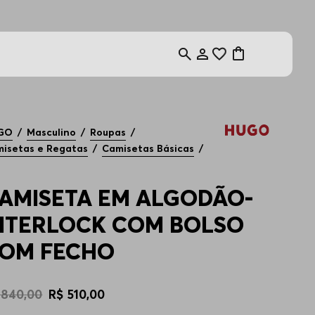
GO
Masculino
Roupas
isetas e Regatas
Camisetas Básicas
AMISETA EM ALGODÃO-
NTERLOCK COM BOLSO
OM FECHO
840
,
00
R$
510
,
00