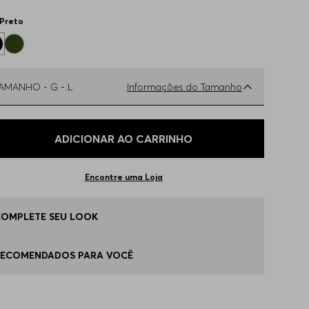
Preto
TAMANHO -
G - L
Informações do Tamanho
ual o seu Tamanho?
Tabela de Tamanhos
ADICIONAR AO CARRINHO
 - S
Disponível
Encontre uma Loja
 - M
Disponível
COMPLETE SEU LOOK
 - L
Disponível
RECOMENDADOS PARA VOCÊ
G - XL
Disponível