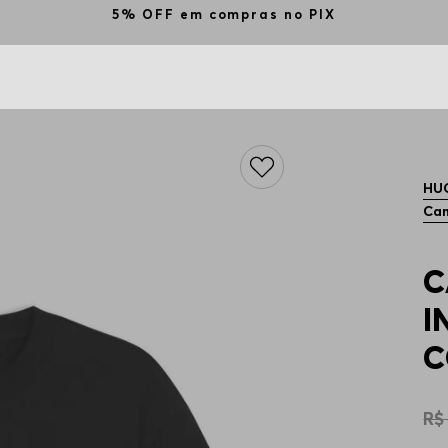
5% OFF em compras no PIX
HU
Cam
C
I
C
R$