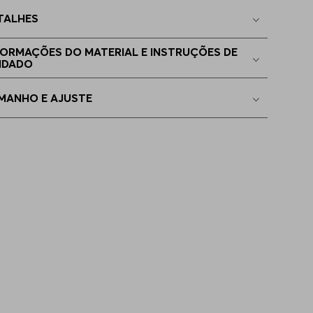
TALHES
EGG
Disponível
FORMAÇÕES DO MATERIAL E INSTRUÇÕES DE
IDADO
P - XS
Indisponível
MANHO E AJUSTE