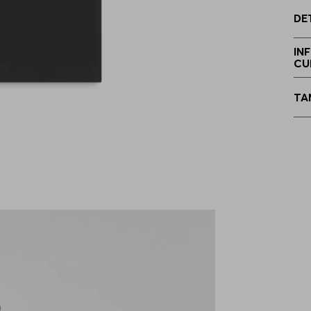
DE
IN
CU
E
TA