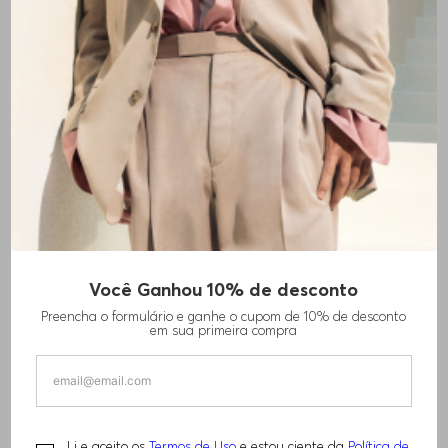
+
9
cores
Você Ganhou 10% de desconto
CAMISETA DE MISTURA DE ALGODÃO COM
Preencha o formulário e ganhe o cupom de 10% de desconto
ESTRUTURA DE BOLHA-JACQUARD
em sua primeira compra
R$
840
,
00
Li e aceito os
Termos de Uso
e estou ciente da
Política de