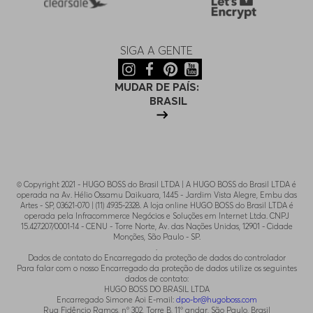
SIGA A GENTE
MUDAR DE PAÍS:
BRASIL
© Copyright 2021 - HUGO BOSS do Brasil LTDA | A HUGO BOSS do Brasil LTDA é
operada na Av. Hélio Ossamu Daikuara, 1445 - Jardim Vista Alegre, Embu das
Artes - SP, 03621-070 | (11) 4935-2328. A loja online HUGO BOSS do Brasil LTDA é
operada pela Infracommerce Negócios e Soluções em Internet Ltda. CNPJ
15.427.207/0001-14 - CENU - Torre Norte, Av. das Nações Unidas, 12901 - Cidade
Monções, São Paulo - SP.
.
Dados de contato do Encarregado da proteção de dados do controlador
Para falar com o nosso Encarregado da proteção de dados utilize os seguintes
dados de contato:
HUGO BOSS DO BRASIL LTDA
Encarregado Simone Aoi E-mail:
dpo-br@hugoboss.com
Rua Fidêncio Ramos, n° 302, Torre B, 11° andar, São Paulo, Brasil