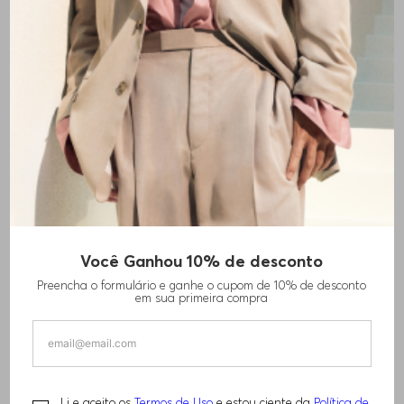
+
7
cores
Você Ganhou 10% de desconto
CAMISETA DE ALGODÃO STRETCH COM
Preencha o formulário e ganhe o cupom de 10% de desconto
BANDEIRA DA ALEMANHA
em sua primeira compra
R$
640
,
00
Li e aceito os
Termos de Uso
e estou ciente da
Política de