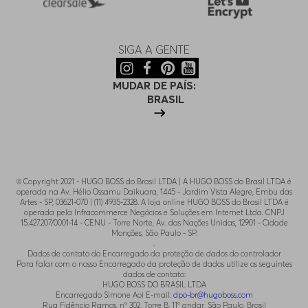
SIGA A GENTE
MUDAR DE PAÍS:
BRASIL
© Copyright 2021 - HUGO BOSS do Brasil LTDA | A HUGO BOSS do Brasil LTDA é
operada na Av. Hélio Ossamu Daikuara, 1445 - Jardim Vista Alegre, Embu das
Artes - SP, 03621-070 | (11) 4935-2328. A loja online HUGO BOSS do Brasil LTDA é
operada pela Infracommerce Negócios e Soluções em Internet Ltda. CNPJ
15.427.207/0001-14 - CENU - Torre Norte, Av. das Nações Unidas, 12901 - Cidade
Monções, São Paulo - SP.
.
Dados de contato do Encarregado da proteção de dados do controlador
Para falar com o nosso Encarregado da proteção de dados utilize os seguintes
dados de contato:
HUGO BOSS DO BRASIL LTDA
Encarregado Simone Aoi E-mail:
dpo-br@hugoboss.com
Rua Fidêncio Ramos, n° 302, Torre B, 11° andar, São Paulo, Brasil