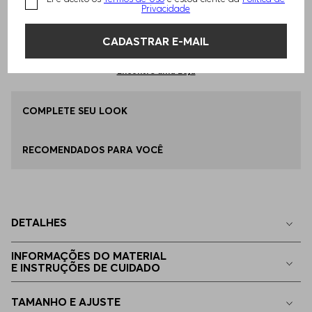
Privacidade
Qual o seu Tamanho?
Tabela de Tamanhos
ADICIONAR AO CARRINHO
CADASTRAR E-MAIL
EP - XS
Disponível
Encontre uma Loja
P - S
COMPLETE SEU LOOK
Disponível
RECOMENDADOS PARA VOCÊ
M - M
Disponível
G - L
Disponível
DETALHES
EGG
Disponível
INFORMAÇÕES DO MATERIAL
E INSTRUÇÕES DE CUIDADO
EG - XL
Indisponível
TAMANHO E AJUSTE