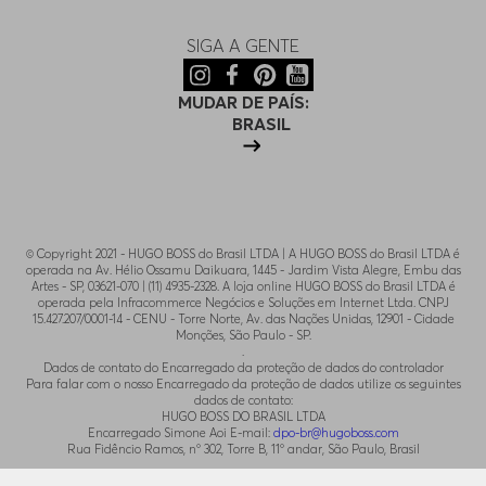
SIGA A GENTE
MUDAR DE PAÍS:
BRASIL
© Copyright 2021 - HUGO BOSS do Brasil LTDA | A HUGO BOSS do Brasil LTDA é
operada na Av. Hélio Ossamu Daikuara, 1445 - Jardim Vista Alegre, Embu das
Artes - SP, 03621-070 | (11) 4935-2328. A loja online HUGO BOSS do Brasil LTDA é
operada pela Infracommerce Negócios e Soluções em Internet Ltda. CNPJ
15.427.207/0001-14 - CENU - Torre Norte, Av. das Nações Unidas, 12901 - Cidade
Monções, São Paulo - SP.
.
Dados de contato do Encarregado da proteção de dados do controlador
Para falar com o nosso Encarregado da proteção de dados utilize os seguintes
dados de contato:
HUGO BOSS DO BRASIL LTDA
Encarregado Simone Aoi E-mail:
dpo-br@hugoboss.com
Rua Fidêncio Ramos, n° 302, Torre B, 11° andar, São Paulo, Brasil
.