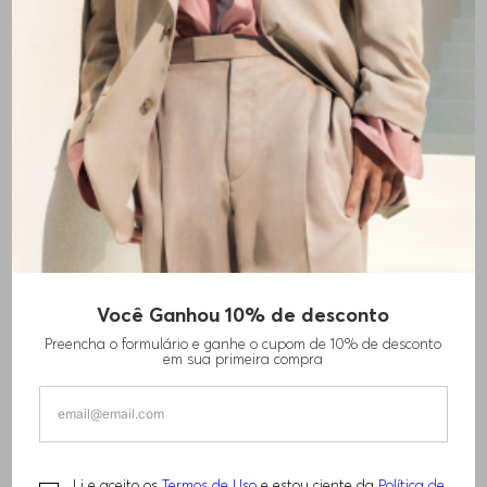
+
11
cores
Você Ganhou 10% de desconto
CAMISETA DE ALGODÃO COM LOGO AZUL
Preencha o formulário e ganhe o cupom de 10% de desconto
em sua primeira compra
R$
480
,
00
TAMANHO -
EGG
Informações do Tamanho
Li e aceito os
Termos de Uso
e estou ciente da
Política de