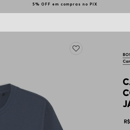
ize o cupom BEMVINDO na primeira compra e ganhe 1
BO
Cam
C
C
J
R