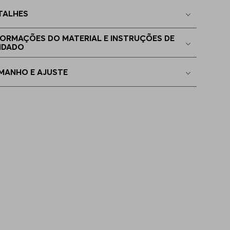
TALHES
EGG
Apenas
1
no estoque
FORMAÇÕES DO MATERIAL E INSTRUÇÕES DE
IDADO
EEGG
Indisponível
MANHO E AJUSTE
4GG
Indisponível
5GG
Indisponível