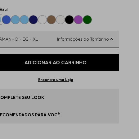
Azul
TAMANHO -
EG - XL
Informações do Tamanho
ual o seu Tamanho?
Tabela de Tamanhos
ADICIONAR AO CARRINHO
 - S
Apenas
1
no estoque
Encontre uma Loja
 - M
Disponível
COMPLETE SEU LOOK
 - L
Disponível
RECOMENDADOS PARA VOCÊ
G - XL
Disponível