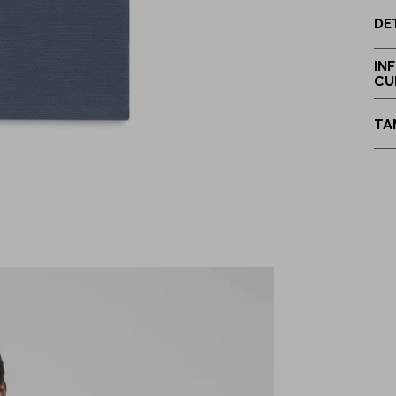
DE
IN
CU
TA