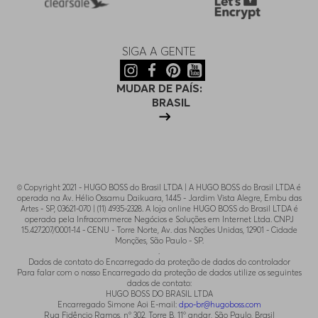
SIGA A GENTE
MUDAR DE PAÍS:
BRASIL
© Copyright 2021 - HUGO BOSS do Brasil LTDA | A HUGO BOSS do Brasil LTDA é
operada na Av. Hélio Ossamu Daikuara, 1445 - Jardim Vista Alegre, Embu das
Artes - SP, 03621-070 | (11) 4935-2328. A loja online HUGO BOSS do Brasil LTDA é
operada pela Infracommerce Negócios e Soluções em Internet Ltda. CNPJ
15.427.207/0001-14 - CENU - Torre Norte, Av. das Nações Unidas, 12901 - Cidade
Monções, São Paulo - SP.
.
Dados de contato do Encarregado da proteção de dados do controlador
Para falar com o nosso Encarregado da proteção de dados utilize os seguintes
dados de contato:
HUGO BOSS DO BRASIL LTDA
Encarregado Simone Aoi E-mail:
dpo-br@hugoboss.com
Rua Fidêncio Ramos, n° 302, Torre B, 11° andar, São Paulo, Brasil