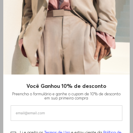
+
2
cores
Você Ganhou 10% de desconto
CAMISETA DE AJUSTE SLIM EM INTERLOCK
Preencha o formulário e ganhe o cupom de 10% de desconto
DESCONTRAÍDO
em sua primeira compra
R$
760
,
00
Li e aceito os
Termos de Uso
e estou ciente da
Política de