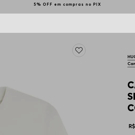
5% OFF em compras no PIX
HU
Cam
C
S
C
R