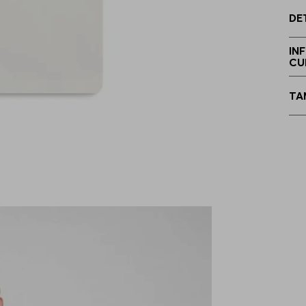
DE
IN
CU
E
TA