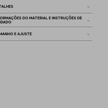
TALHES
EGG
Apenas
1
no estoque
FORMAÇÕES DO MATERIAL E INSTRUÇÕES DE
IDADO
P - XS
Indisponível
MANHO E AJUSTE