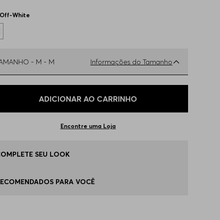
Off-White
TAMANHO -
M - M
Informações do Tamanho
ual o seu Tamanho?
Tabela de Tamanhos
ADICIONAR AO CARRINHO
 - S
Disponível
Encontre uma Loja
 - M
Apenas
1
no estoque
COMPLETE SEU LOOK
 - L
Disponível
RECOMENDADOS PARA VOCÊ
G - XL
Apenas
1
no estoque