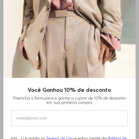
+
2
cores
Você Ganhou 10% de desconto
CAMISETA DE AJUSTE REGULAR EM
Preencha o formulário e ganhe o cupom de 10% de desconto
ALGODÃO E LINHO
em sua primeira compra
R$
1
.
210
,
00
Li e aceito os
Termos de Uso
e estou ciente da
Política de