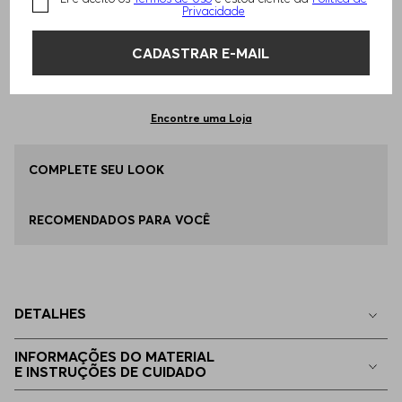
TAMANHO -
P - S
Informações do Tamanho
Privacidade
CADASTRAR E-MAIL
Qual o seu Tamanho?
Tabela de Tamanhos
ADICIONAR AO CARRINHO
P - S
Disponível
Encontre uma Loja
M - M
COMPLETE SEU LOOK
Disponível
RECOMENDADOS PARA VOCÊ
G - L
Disponível
EG - XL
Disponível
DETALHES
EGG
Apenas
1
no estoque
INFORMAÇÕES DO MATERIAL
E INSTRUÇÕES DE CUIDADO
EP - XS
Indisponível