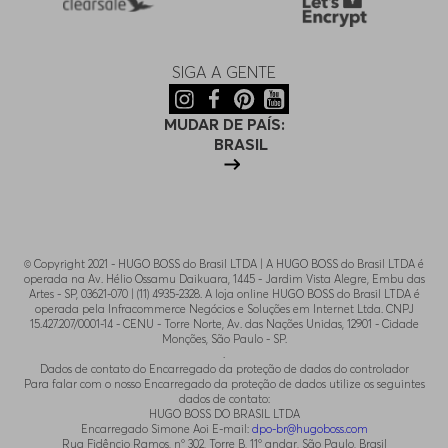
SIGA A GENTE
MUDAR DE PAÍS:
BRASIL
© Copyright 2021 - HUGO BOSS do Brasil LTDA | A HUGO BOSS do Brasil LTDA é
operada na Av. Hélio Ossamu Daikuara, 1445 - Jardim Vista Alegre, Embu das
Artes - SP, 03621-070 | (11) 4935-2328. A loja online HUGO BOSS do Brasil LTDA é
operada pela Infracommerce Negócios e Soluções em Internet Ltda. CNPJ
15.427.207/0001-14 - CENU - Torre Norte, Av. das Nações Unidas, 12901 - Cidade
Monções, São Paulo - SP.
.
Dados de contato do Encarregado da proteção de dados do controlador
Para falar com o nosso Encarregado da proteção de dados utilize os seguintes
dados de contato:
HUGO BOSS DO BRASIL LTDA
Encarregado Simone Aoi E-mail:
dpo-br@hugoboss.com
Rua Fidêncio Ramos, n° 302, Torre B, 11° andar, São Paulo, Brasil