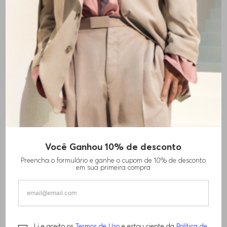
+
1
cores
Você Ganhou 10% de desconto
CAMISETA COM PADRÃO DE JACQUARD EM
Preencha o formulário e ganhe o cupom de 10% de desconto
ALGODÃO
em sua primeira compra
R$
1
.
310
,
00
Li e aceito os
Termos de Uso
e estou ciente da
Política de