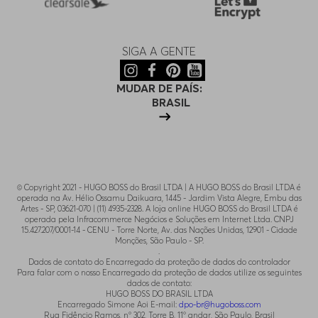
SIGA A GENTE
MUDAR DE PAÍS:
BRASIL
© Copyright 2021 - HUGO BOSS do Brasil LTDA | A HUGO BOSS do Brasil LTDA é
operada na Av. Hélio Ossamu Daikuara, 1445 - Jardim Vista Alegre, Embu das
Artes - SP, 03621-070 | (11) 4935-2328. A loja online HUGO BOSS do Brasil LTDA é
operada pela Infracommerce Negócios e Soluções em Internet Ltda. CNPJ
15.427.207/0001-14 - CENU - Torre Norte, Av. das Nações Unidas, 12901 - Cidade
Monções, São Paulo - SP.
.
Dados de contato do Encarregado da proteção de dados do controlador
Para falar com o nosso Encarregado da proteção de dados utilize os seguintes
dados de contato:
HUGO BOSS DO BRASIL LTDA
Encarregado Simone Aoi E-mail:
dpo-br@hugoboss.com
Rua Fidêncio Ramos, n° 302, Torre B, 11° andar, São Paulo, Brasil