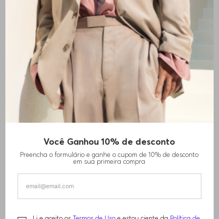
+
2
cores
Você Ganhou 10% de desconto
CAMISA SLIM FIT EM POPELINE DE
Preencha o formulário e ganhe o cupom de 10% de desconto
ALGODÃO EASY IRON
em sua primeira compra
R$
1
.
110
,
00
Li e aceito os
Termos de Uso
e estou ciente da
Política de