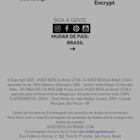
SIGA A GENTE
MUDAR DE PAÍS:
BRASIL
© Copyright 2021 - HUGO BOSS do Brasil LTDA | A HUGO BOSS do Brasil LTDA é
operada na Av. Hélio Ossamu Daikuara, 1445 - Jardim Vista Alegre, Embu das
Artes - SP, 03621-070 | (11) 4935-2328. A loja online HUGO BOSS do Brasil LTDA é
operada pela Infracommerce Negócios e Soluções em Internet Ltda. CNPJ
15.427.207/0001-14 - CENU - Torre Norte, Av. das Nações Unidas, 12901 - Cidade
Monções, São Paulo - SP.
.
Dados de contato do Encarregado da proteção de dados do controlador
Para falar com o nosso Encarregado da proteção de dados utilize os seguintes
dados de contato:
HUGO BOSS DO BRASIL LTDA
Encarregado Simone Aoi E-mail:
dpo-br@hugoboss.com
Rua Fidêncio Ramos, n° 302, Torre B, 11° andar, São Paulo, Brasil