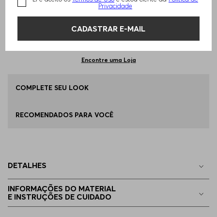
TAMANHO -
37
Informações do Tamanho
Privacidade
CADASTRAR E-MAIL
Qual o seu Tamanho?
Tabela de Tamanhos
ADICIONAR AO CARRINHO
37
Apenas
1
no estoque
Encontre uma Loja
38
COMPLETE SEU LOOK
Apenas
1
no estoque
RECOMENDADOS PARA VOCÊ
39
Apenas
1
no estoque
40
Disponível
DETALHES
41
Disponível
INFORMAÇÕES DO MATERIAL
E INSTRUÇÕES DE CUIDADO
42
Disponível