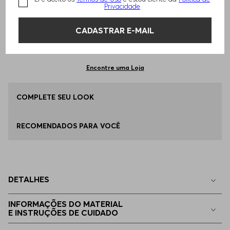
TAMANHO -
P - S
Informações do Tamanho
Privacidade
CADASTRAR E-MAIL
Qual o seu Tamanho?
Tabela de Tamanhos
ADICIONAR AO CARRINHO
P - S
Disponível
Encontre uma Loja
M - M
COMPLETE SEU LOOK
Disponível
RECOMENDADOS PARA VOCÊ
G - L
Disponível
EG - XL
Disponível
DETALHES
EGG
Apenas
1
no estoque
INFORMAÇÕES DO MATERIAL
E INSTRUÇÕES DE CUIDADO
EP - XS
Indisponível