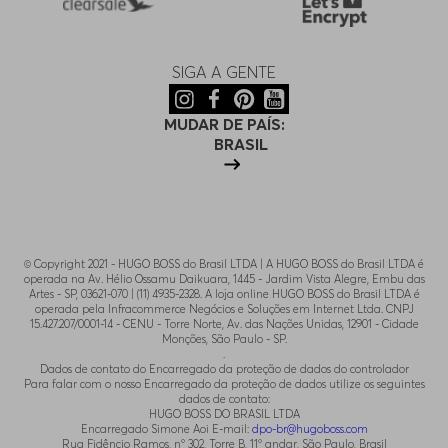
SIGA A GENTE
MUDAR DE PAÍS:
BRASIL
© Copyright 2021 - HUGO BOSS do Brasil LTDA | A HUGO BOSS do Brasil LTDA é
operada na Av. Hélio Ossamu Daikuara, 1445 - Jardim Vista Alegre, Embu das
Artes - SP, 03621-070 | (11) 4935-2328. A loja online HUGO BOSS do Brasil LTDA é
operada pela Infracommerce Negócios e Soluções em Internet Ltda. CNPJ
15.427.207/0001-14 - CENU - Torre Norte, Av. das Nações Unidas, 12901 - Cidade
Monções, São Paulo - SP.
.
Dados de contato do Encarregado da proteção de dados do controlador
Para falar com o nosso Encarregado da proteção de dados utilize os seguintes
dados de contato:
HUGO BOSS DO BRASIL LTDA
Encarregado Simone Aoi E-mail:
dpo-br@hugoboss.com
Rua Fidêncio Ramos, n° 302, Torre B, 11° andar, São Paulo, Brasil