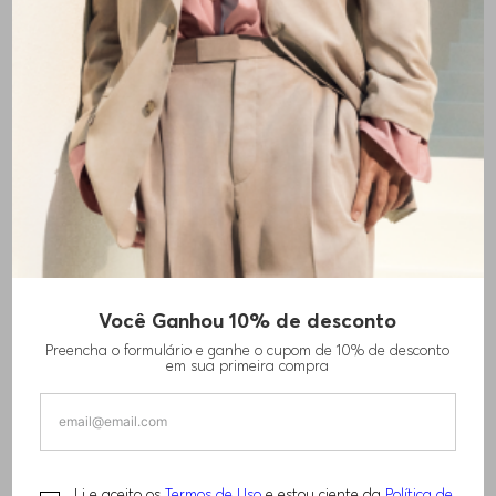
+
1
cores
Você Ganhou 10% de desconto
CAMISA POLO REGULAR FIT EM ALGODÃO E
Preencha o formulário e ganhe o cupom de 10% de desconto
LINHO
em sua primeira compra
R$
1
.
380
,
00
Li e aceito os
Termos de Uso
e estou ciente da
Política de