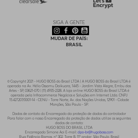
SIGA A GENTE
MUDAR DE PAÍS:
BRASIL
© Copyright 2021 - HUGO BOSS do Brasil LTDA | A HUGO BOSS do Brasil LTDA é
operada na Av. Hélio Ossamu Daikuara, 1445 - Jardim Vista Alegre, Embu das
Artes - SP, 03621-070 | (11) 4935-2328. A loja online HUGO BOSS do Brasil LTDA é
operada pela Infracommerce Negócios e Soluções em Internet Ltda. CNPJ
15.427.207/0001-14 - CENU - Torre Norte, Av. das Nações Unidas, 12901 - Cidade
Monções, São Paulo - SP.
.
Dados de contato do Encarregado da proteção de dados do controlador
Para falar com o nosso Encarregado da proteção de dados utilize os seguintes
dados de contato:
HUGO BOSS DO BRASIL LTDA
Encarregado Simone Aoi E-mail:
dpo-br@hugoboss.com
Rua Fidêncio Ramos, n° 302, Torre B, 11° andar, São Paulo, Brasil