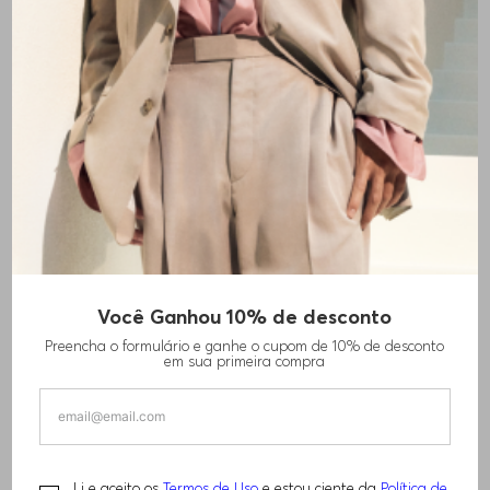
+
2
cores
Você Ganhou 10% de desconto
CAMISA POLO BOSS X ASTON MARTIN EM
Preencha o formulário e ganhe o cupom de 10% de desconto
ALGODÃO ESTRUTURADO
em sua primeira compra
R$
1
.
380
,
00
Li e aceito os
Termos de Uso
e estou ciente da
Política de