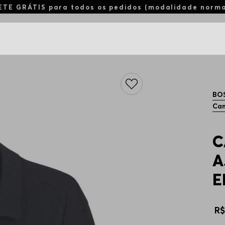
ETE GRÁTIS para todos os pedidos (modalidade norm
BO
Cam
C
A
E
R