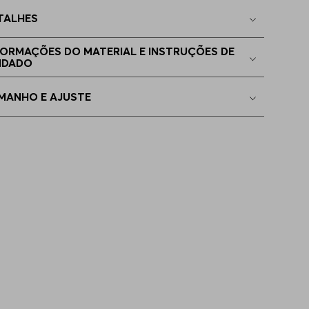
TALHES
4
Apenas
1
no estoque
FORMAÇÕES DO MATERIAL E INSTRUÇÕES DE
IDADO
4
Indisponível
MANHO E AJUSTE
5
Indisponível
6
Indisponível
7
Indisponível
8
Indisponível
4
Indisponível