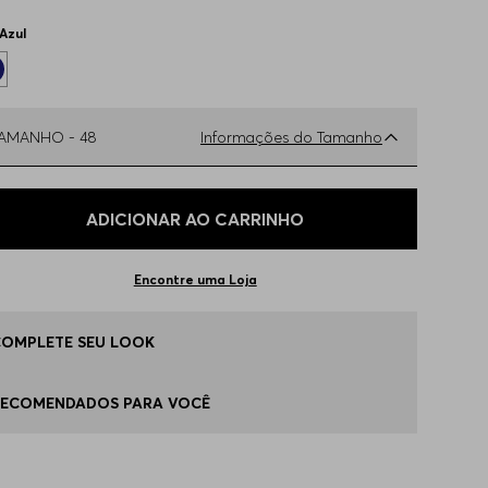
Azul
TAMANHO -
48
Informações do Tamanho
ual o seu Tamanho?
Tabela de Tamanhos
ADICIONAR AO CARRINHO
6
Apenas
1
no estoque
Encontre uma Loja
8
Disponível
COMPLETE SEU LOOK
0
Disponível
RECOMENDADOS PARA VOCÊ
2
Disponível