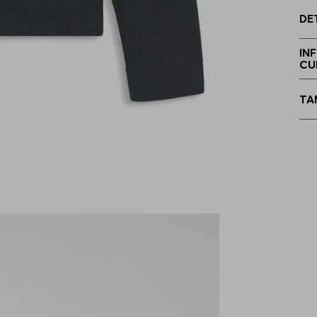
DE
5
IN
CU
2
TA
2
2
2
2
4