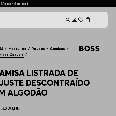
al/econômica)
SS
Masculino
Roupas
Camisas
isas Casuais
AMISA LISTRADA DE
JUSTE DESCONTRAÍDO
M ALGODÃO
$
3
.
220
,
00