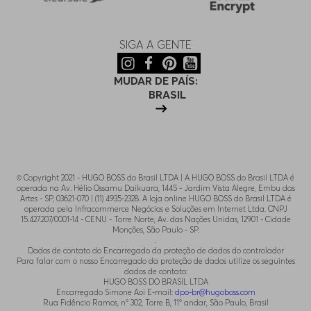
SIGA A GENTE
MUDAR DE PAÍS:
BRASIL
© Copyright 2021 - HUGO BOSS do Brasil LTDA | A HUGO BOSS do Brasil LTDA é
operada na Av. Hélio Ossamu Daikuara, 1445 - Jardim Vista Alegre, Embu das
Artes - SP, 03621-070 | (11) 4935-2328. A loja online HUGO BOSS do Brasil LTDA é
operada pela Infracommerce Negócios e Soluções em Internet Ltda. CNPJ
15.427.207/0001-14 - CENU - Torre Norte, Av. das Nações Unidas, 12901 - Cidade
Monções, São Paulo - SP.
.
Dados de contato do Encarregado da proteção de dados do controlador
Para falar com o nosso Encarregado da proteção de dados utilize os seguintes
dados de contato:
HUGO BOSS DO BRASIL LTDA
Encarregado Simone Aoi E-mail:
dpo-br@hugoboss.com
Rua Fidêncio Ramos, n° 302, Torre B, 11° andar, São Paulo, Brasil