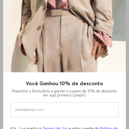
Você Ganhou 10% de desconto
CAMISA DE AJUSTE SLIM EM SARJA
Preencha o formulário e ganhe o cupom de 10% de desconto
ESTAMPADA
em sua primeira compra
R$
1
.
460
,
00
Li e aceito os
Termos de Uso
e estou ciente da
Política de