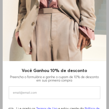
+
2
cores
Você Ganhou 10% de desconto
CAMISA DE AJUSTE SLIM EM SARJA DE
Preencha o formulário e ganhe o cupom de 10% de desconto
MISTURA DE LINHO
em sua primeira compra
R$
1
.
460
,
00
Li e aceito os
Termos de Uso
e estou ciente da
Política de