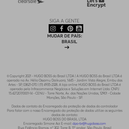
SIGA A GENTE
MUDAR DE PAÍS:
BRASIL
© Copyright 2021 - HUGO BOSS do Brasil LTDA | A HUGO BOSS do Brasil LTDA é
operada na Av. Hélio Ossamu Daikuara, 1445 - Jardim Vista Alegre, Embu das
Artes - SP, 03621-070 | (11) 4935-2328. A loja online HUGO BOSS do Brasil LTDA é
operada pela Infracommerce Negócios e Soluções em Internet Ltda. CNPJ
15.427.207/0001-14 - CENU - Torre Norte, Av. das Nações Unidas, 12901 - Cidade
Monções, São Paulo - SP.
.
Dados de contato do Encarregado da proteção de dados do controlador
Para falar com o nosso Encarregado da proteção de dados utilize os seguintes
dados de contato:
HUGO BOSS DO BRASIL LTDA
Encarregado Simone Aoi E-mail:
dpo-br@hugoboss.com
Rua Fidêncio Ramos, n° 302, Torre B, 11° andar, São Paulo, Brasil