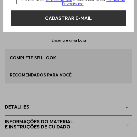
TAMANHO -
37
Informações do Tamanho
Privacidade
CADASTRAR E-MAIL
Qual o seu Tamanho?
Tabela de Tamanhos
ADICIONAR AO CARRINHO
37
Apenas
1
no estoque
Encontre uma Loja
38
COMPLETE SEU LOOK
Apenas
1
no estoque
RECOMENDADOS PARA VOCÊ
39
Apenas
1
no estoque
40
Disponível
DETALHES
41
Disponível
INFORMAÇÕES DO MATERIAL
E INSTRUÇÕES DE CUIDADO
42
Disponível