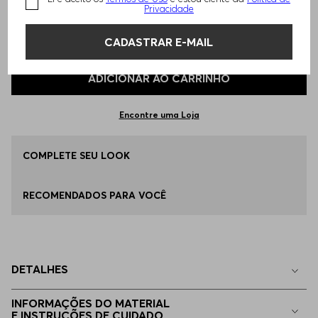
Privacidade
TAMANHO -
41
Informações do Tamanho
CADASTRAR E-MAIL
Qual o seu Tamanho?
Tabela de Tamanhos
ADICIONAR AO CARRINHO
41
Disponível
Encontre uma Loja
42
COMPLETE SEU LOOK
Apenas
1
no estoque
RECOMENDADOS PARA VOCÊ
45
Apenas
1
no estoque
37
Indisponível
DETALHES
38
Indisponível
INFORMAÇÕES DO MATERIAL
E INSTRUÇÕES DE CUIDADO