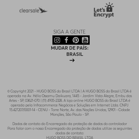
SIGA A GENTE
MUDAR DE PAÍS:
BRASIL
© Copyright 2021 - HUGO BOSS do Brasil LTDA | A HUGO BOSS do Brasil LTDA é
operada na Av. Hélio Ossamu Daikuara, 1445 - Jardim Vista Alegre, Embu das
Artes - SP, 03621-070 | (11) 4935-2328. A loja online HUGO BOSS do Brasil LTDA é
operada pela Infracommerce Negócios e Soluções em Internet Ltda. CNPJ
15.427.207/0001-14 - CENU - Torre Norte, Av. das Nações Unidas, 12901 - Cidade
Monções, São Paulo - SP.
.
Dados de contato do Encarregado da proteção de dados do controlador
Para falar com o nosso Encarregado da proteção de dados utilize os seguintes
dados de contato:
HUGO BOSS DO BRASIL LTDA