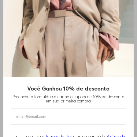
+
1
cores
Você Ganhou 10% de desconto
CAMISA DE AJUSTE SLIM EM JERSEY PIQUÉ
Preencha o formulário e ganhe o cupom de 10% de desconto
DE ALGODÃO
em sua primeira compra
R$
1
.
310
,
00
PERFORMANCE
Li e aceito os
Termos de Uso
e estou ciente da
Política de