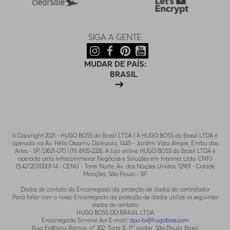
SIGA A GENTE
MUDAR DE PAÍS:
BRASIL
© Copyright 2021 - HUGO BOSS do Brasil LTDA | A HUGO BOSS do Brasil LTDA é
operada na Av. Hélio Ossamu Daikuara, 1445 - Jardim Vista Alegre, Embu das
Artes - SP, 03621-070 | (11) 4935-2328. A loja online HUGO BOSS do Brasil LTDA é
operada pela Infracommerce Negócios e Soluções em Internet Ltda. CNPJ
15.427.207/0001-14 - CENU - Torre Norte, Av. das Nações Unidas, 12901 - Cidade
Monções, São Paulo - SP.
.
Dados de contato do Encarregado da proteção de dados do controlador
Para falar com o nosso Encarregado da proteção de dados utilize os seguintes
dados de contato:
HUGO BOSS DO BRASIL LTDA
Encarregado Simone Aoi E-mail:
dpo-br@hugoboss.com
Rua Fidêncio Ramos, n° 302, Torre B, 11° andar, São Paulo, Brasil