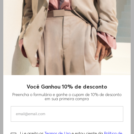
+
1
cores
Você Ganhou 10% de desconto
CAMISA DE AJUSTE SLIM EM JERSEY
Preencha o formulário e ganhe o cupom de 10% de desconto
ELÁSTICO ESTAMPADO
em sua primeira compra
R$
920
,
00
Li e aceito os
Termos de Uso
e estou ciente da
Política de