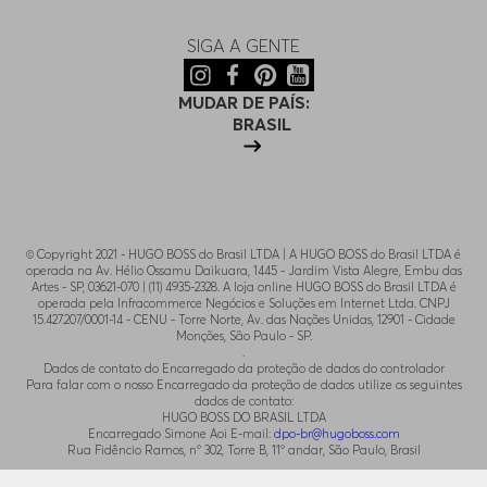
SIGA A GENTE
MUDAR DE PAÍS:
BRASIL
© Copyright 2021 - HUGO BOSS do Brasil LTDA | A HUGO BOSS do Brasil LTDA é
operada na Av. Hélio Ossamu Daikuara, 1445 - Jardim Vista Alegre, Embu das
Artes - SP, 03621-070 | (11) 4935-2328. A loja online HUGO BOSS do Brasil LTDA é
operada pela Infracommerce Negócios e Soluções em Internet Ltda. CNPJ
15.427.207/0001-14 - CENU - Torre Norte, Av. das Nações Unidas, 12901 - Cidade
Monções, São Paulo - SP.
.
Dados de contato do Encarregado da proteção de dados do controlador
Para falar com o nosso Encarregado da proteção de dados utilize os seguintes
dados de contato:
HUGO BOSS DO BRASIL LTDA
Encarregado Simone Aoi E-mail:
dpo-br@hugoboss.com
Rua Fidêncio Ramos, n° 302, Torre B, 11° andar, São Paulo, Brasil
.