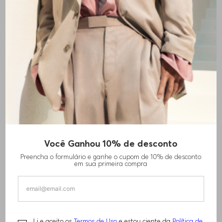
Você Ganhou 10% de desconto
CAMISA DE AJUSTE SLIM EM ALGODÃO
Preencha o formulário e ganhe o cupom de 10% de desconto
em sua primeira compra
R$
1
.
380
,
00
TAMANHO -
43
Informações do Tamanho
Li e aceito os
Termos de Uso
e estou ciente da
Política de