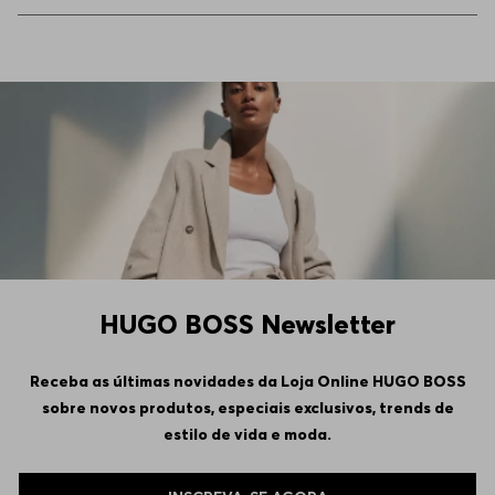
45
Apenas
1
no estoque
37
Indisponível
40
Indisponível
46
Indisponível
HUGO BOSS Newsletter
Receba as últimas novidades da Loja Online HUGO BOSS
sobre novos produtos, especiais exclusivos, trends de
estilo de vida e moda.