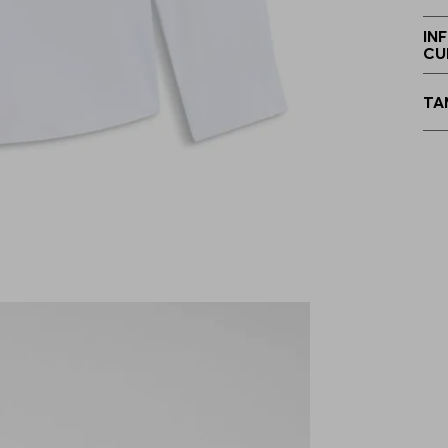
4
IN
CU
3
TA
3
4
4
4