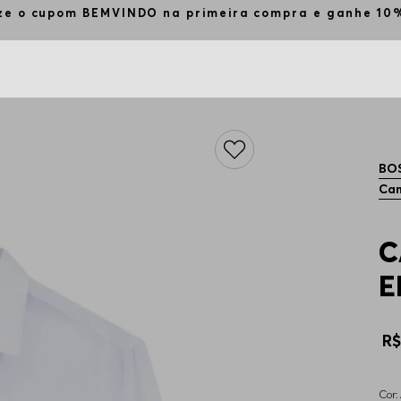
ETE GRÁTIS para todos os pedidos (modalidade norm
BO
Cam
C
E
R
Cor: