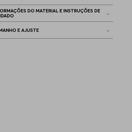
3
Apenas
1
no estoque
FORMAÇÕES DO MATERIAL E INSTRUÇÕES DE
IDADO
7
Indisponível
MANHO E AJUSTE
8
Indisponível
4
Indisponível
5
Indisponível
6
Indisponível