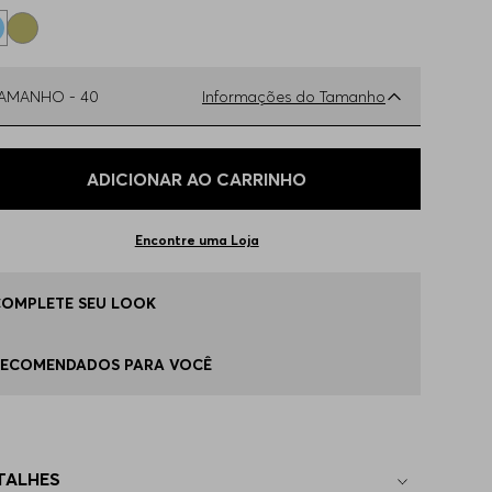
TAMANHO -
40
Informações do Tamanho
ual o seu Tamanho?
Tabela de Tamanhos
ADICIONAR AO CARRINHO
9
Apenas
1
no estoque
Encontre uma Loja
0
Apenas
1
no estoque
COMPLETE SEU LOOK
1
Disponível
RECOMENDADOS PARA VOCÊ
2
Apenas
1
no estoque
TALHES