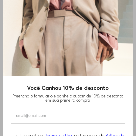
+
2
cores
Você Ganhou 10% de desconto
CAMISA DE AJUSTE REGULAR EM JERSEY
Preencha o formulário e ganhe o cupom de 10% de desconto
ELÁSTICO
em sua primeira compra
R$
1
.
110
,
00
PERFORMANCE
Li e aceito os
Termos de Uso
e estou ciente da
Política de