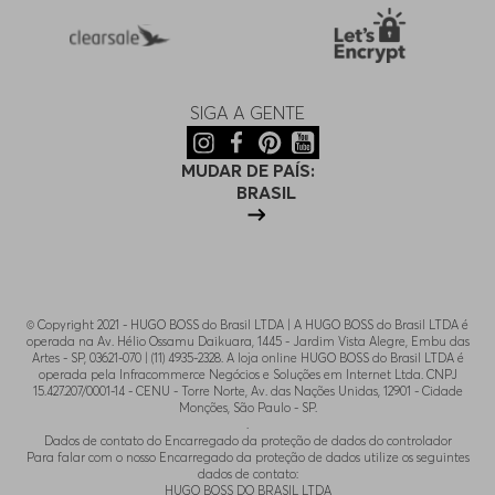
SIGA A GENTE
MUDAR DE PAÍS:
BRASIL
© Copyright 2021 - HUGO BOSS do Brasil LTDA | A HUGO BOSS do Brasil LTDA é
operada na Av. Hélio Ossamu Daikuara, 1445 - Jardim Vista Alegre, Embu das
Artes - SP, 03621-070 | (11) 4935-2328. A loja online HUGO BOSS do Brasil LTDA é
operada pela Infracommerce Negócios e Soluções em Internet Ltda. CNPJ
15.427.207/0001-14 - CENU - Torre Norte, Av. das Nações Unidas, 12901 - Cidade
Monções, São Paulo - SP.
.
Dados de contato do Encarregado da proteção de dados do controlador
Para falar com o nosso Encarregado da proteção de dados utilize os seguintes
dados de contato:
HUGO BOSS DO BRASIL LTDA