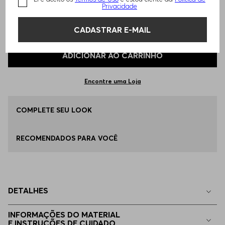
Privacidade
TAMANHO -
P - S
Informações do Tamanho
CADASTRAR E-MAIL
Qual o seu Tamanho?
Tabela de Tamanhos
ADICIONAR AO CARRINHO
P - S
Disponível
Encontre uma Loja
M - M
COMPLETE SEU LOOK
Disponível
RECOMENDADOS PARA VOCÊ
G - L
Disponível
EG - XL
Apenas
1
no estoque
DETALHES
EGG
Apenas
1
no estoque
INFORMAÇÕES DO MATERIAL
E INSTRUÇÕES DE CUIDADO