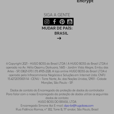
SIGA A GENTE
MUDAR DE PAÍS:
BRASIL
© Copyright 2021 - HUGO BOSS do Brasil LTDA | A HUGO BOSS do Brasil LTDA é
operada na Av. Hélio Ossamu Daikuara, 1445 - Jardim Vista Alegre, Embu das
Artes - SP, 03621-070 | (11) 4935-2328. A loja online HUGO BOSS do Brasil LTDA é
operada pela Infracommerce Negócios e Soluções em Internet Ltda. CNPJ
15.427.207/0001-14 - CENU - Torre Norte, Av. das Nações Unidas, 12901 - Cidade
Monções, São Paulo - SP.
.
Dados de contato do Encarregado da proteção de dados do controlador
Para falar com o nosso Encarregado da proteção de dados utilize os seguintes
dados de contato:
HUGO BOSS DO BRASIL LTDA
Encarregado Simone Aoi E-mail:
dpo-br@hugoboss.com
Rua Fidêncio Ramos, n° 302, Torre B, 11° andar, São Paulo, Brasil