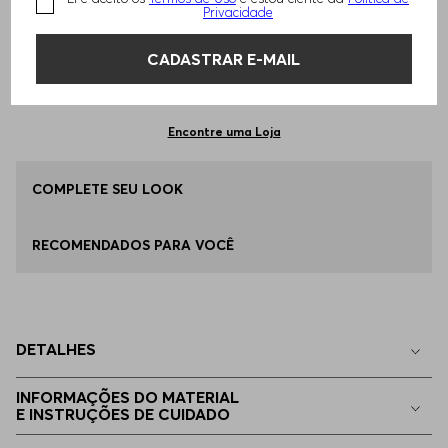
TAMANHO -
M - M
Informações do Tamanho
Privacidade
CADASTRAR E-MAIL
Qual o seu Tamanho?
Tabela de Tamanhos
ADICIONAR AO CARRINHO
P - S
Disponível
Encontre uma Loja
M - M
COMPLETE SEU LOOK
Disponível
RECOMENDADOS PARA VOCÊ
EG - XL
Apenas
1
no estoque
EP - XS
Indisponível
DETALHES
G - L
Indisponível
INFORMAÇÕES DO MATERIAL
E INSTRUÇÕES DE CUIDADO
EGG
Indisponível