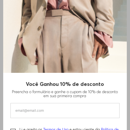
+
3
cores
Você Ganhou 10% de desconto
CALÇAS DE TREINO EM MISTURA DE
Preencha o formulário e ganhe o cupom de 10% de desconto
ALGODÃO COM LOGO SOBREPOSTO
em sua primeira compra
R$
1
.
310
,
00
Li e aceito os
Termos de Uso
e estou ciente da
Política de