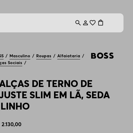
U
SS
Masculino
Roupas
Alfaiataria
ças Sociais
ALÇAS DE TERNO DE
JUSTE SLIM EM LÃ, SEDA
 LINHO
$
2
.
130
,
00