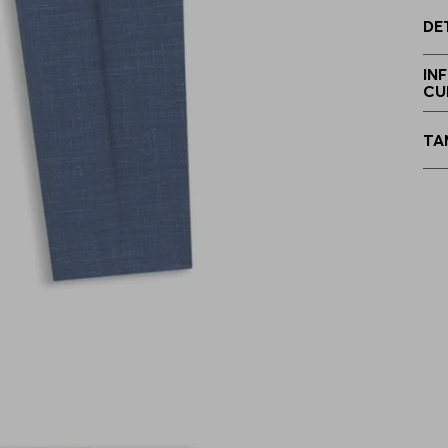
DE
5
IN
CU
5
TA
4
5
9
1