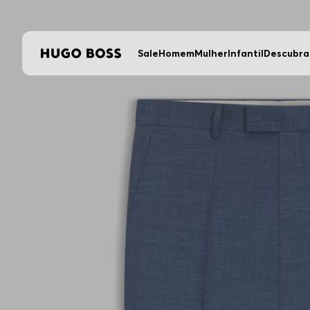
5% OFF em compras no PIX
Sale
Homem
Mulher
Infantil
Descubra