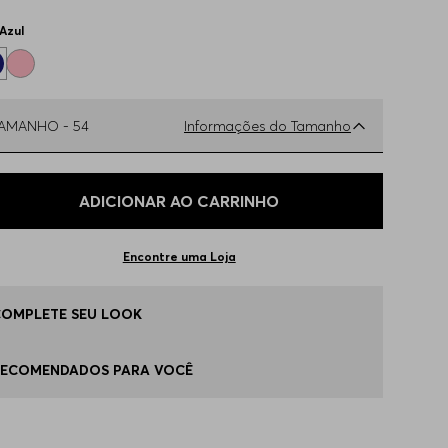
Azul
TAMANHO -
54
Informações do Tamanho
ual o seu Tamanho?
Tabela de Tamanhos
ADICIONAR AO CARRINHO
6
Disponível
Encontre uma Loja
8
Disponível
COMPLETE SEU LOOK
0
Disponível
RECOMENDADOS PARA VOCÊ
2
Disponível