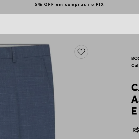
BO
Cal
C
A
E
R