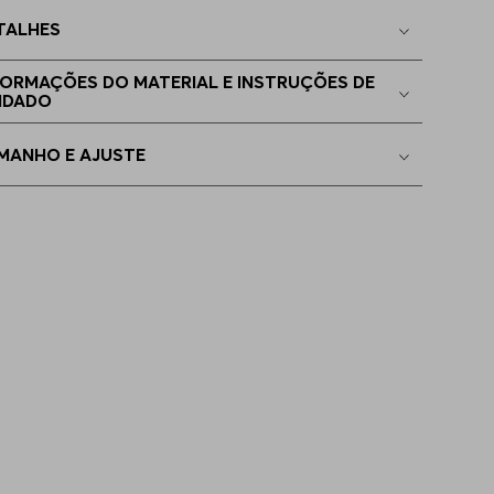
TALHES
4
Apenas
1
no estoque
FORMAÇÕES DO MATERIAL E INSTRUÇÕES DE
IDADO
6
Apenas
1
no estoque
MANHO E AJUSTE
4
Indisponível
8
Indisponível
4
Indisponível
98
Indisponível
02
Indisponível