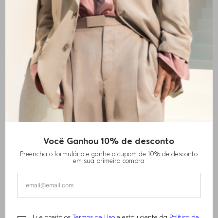
+
9
cores
Você Ganhou 10% de desconto
CALÇAS DE AJUSTE SLIM EM TECIDO
Preencha o formulário e ganhe o cupom de 10% de desconto
ELÁSTICO REPELENTE À ÁGUA
em sua primeira compra
R$
1
.
310
,
00
Li e aceito os
Termos de Uso
e estou ciente da
Política de