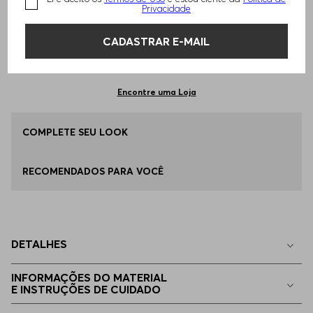
TAMANHO -
48
Informações do Tamanho
Privacidade
CADASTRAR E-MAIL
Qual o seu Tamanho?
Tabela de Tamanhos
ADICIONAR AO CARRINHO
48
Disponível
Encontre uma Loja
52
COMPLETE SEU LOOK
Disponível
RECOMENDADOS PARA VOCÊ
54
Apenas
1
no estoque
44
Indisponível
DETALHES
46
Indisponível
INFORMAÇÕES DO MATERIAL
E INSTRUÇÕES DE CUIDADO
50
Indisponível