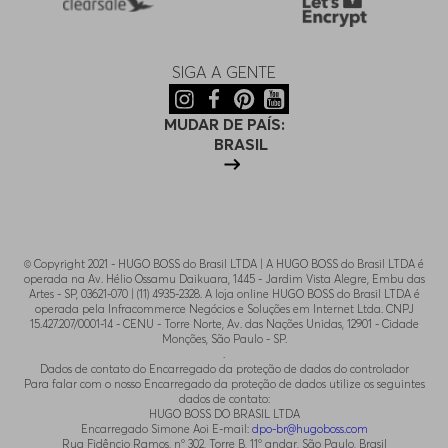
SIGA A GENTE
MUDAR DE PAÍS:
BRASIL
© Copyright 2021 - HUGO BOSS do Brasil LTDA | A HUGO BOSS do Brasil LTDA é
operada na Av. Hélio Ossamu Daikuara, 1445 - Jardim Vista Alegre, Embu das
Artes - SP, 03621-070 | (11) 4935-2328. A loja online HUGO BOSS do Brasil LTDA é
operada pela Infracommerce Negócios e Soluções em Internet Ltda. CNPJ
15.427.207/0001-14 - CENU - Torre Norte, Av. das Nações Unidas, 12901 - Cidade
Monções, São Paulo - SP.
.
Dados de contato do Encarregado da proteção de dados do controlador
Para falar com o nosso Encarregado da proteção de dados utilize os seguintes
dados de contato:
HUGO BOSS DO BRASIL LTDA
Encarregado Simone Aoi E-mail:
dpo-br@hugoboss.com
Rua Fidêncio Ramos, n° 302, Torre B, 11° andar, São Paulo, Brasil