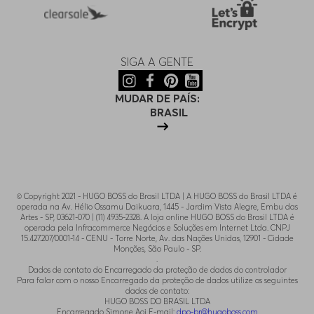
SIGA A GENTE
MUDAR DE PAÍS:
BRASIL
© Copyright 2021 - HUGO BOSS do Brasil LTDA | A HUGO BOSS do Brasil LTDA é
operada na Av. Hélio Ossamu Daikuara, 1445 - Jardim Vista Alegre, Embu das
Artes - SP, 03621-070 | (11) 4935-2328. A loja online HUGO BOSS do Brasil LTDA é
operada pela Infracommerce Negócios e Soluções em Internet Ltda. CNPJ
15.427.207/0001-14 - CENU - Torre Norte, Av. das Nações Unidas, 12901 - Cidade
Monções, São Paulo - SP.
.
Dados de contato do Encarregado da proteção de dados do controlador
Para falar com o nosso Encarregado da proteção de dados utilize os seguintes
dados de contato:
HUGO BOSS DO BRASIL LTDA
Encarregado Simone Aoi E-mail:
dpo-br@hugoboss.com