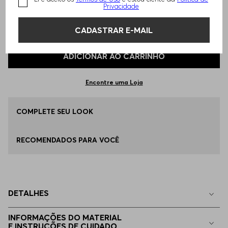
Privacidade
TAMANHO -
54
Informações do Tamanho
CADASTRAR E-MAIL
Qual o seu Tamanho?
Tabela de Tamanhos
ADICIONAR AO CARRINHO
48
Disponível
Encontre uma Loja
50
COMPLETE SEU LOOK
Disponível
RECOMENDADOS PARA VOCÊ
52
Apenas
1
no estoque
54
Apenas
1
no estoque
DETALHES
44
Indisponível
INFORMAÇÕES DO MATERIAL
E INSTRUÇÕES DE CUIDADO