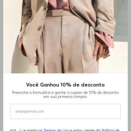
Você Ganhou 10% de desconto
CALÇAS DE AJUSTE SLIM EM MISTURA DE
Preencha o formulário e ganhe o cupom de 10% de desconto
LÃ LAVÁVEL
em sua primeira compra
R$
1
.
840
,
00
PERFORMANCE
Li e aceito os
Termos de Uso
e estou ciente da
Política de