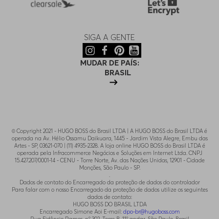
SIGA A GENTE
MUDAR DE PAÍS:
BRASIL
© Copyright 2021 - HUGO BOSS do Brasil LTDA | A HUGO BOSS do Brasil LTDA é
operada na Av. Hélio Ossamu Daikuara, 1445 - Jardim Vista Alegre, Embu das
Artes - SP, 03621-070 | (11) 4935-2328. A loja online HUGO BOSS do Brasil LTDA é
operada pela Infracommerce Negócios e Soluções em Internet Ltda. CNPJ
15.427.207/0001-14 - CENU - Torre Norte, Av. das Nações Unidas, 12901 - Cidade
Monções, São Paulo - SP.
.
Dados de contato do Encarregado da proteção de dados do controlador
Para falar com o nosso Encarregado da proteção de dados utilize os seguintes
dados de contato:
HUGO BOSS DO BRASIL LTDA
Encarregado Simone Aoi E-mail:
dpo-br@hugoboss.com