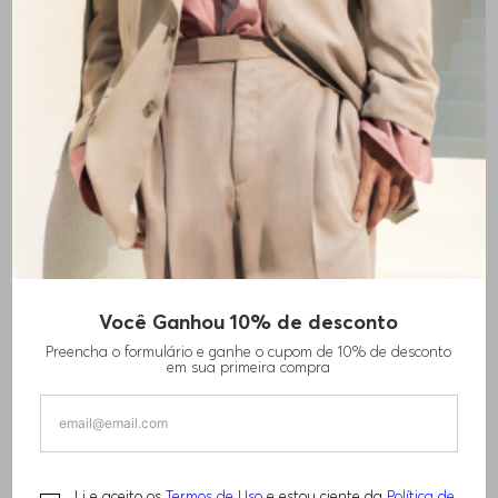
Você Ganhou 10% de desconto
CALÇAS DE AJUSTE DESCONTRAÍDO
Preencha o formulário e ganhe o cupom de 10% de desconto
EXTRA LONGAS EM CETIM
em sua primeira compra
R$
920
,
00
R$
1
.
840
,
00
Li e aceito os
Termos de Uso
e estou ciente da
Política de