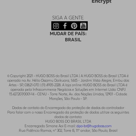
SIGA A GENTE
MUDAR DE PAÍS:
BRASIL
© Copyright 2021 - HUGO BOSS do Brasil LTDA | A HUGO BOSS do Brasil LTDA é
operada na Av. Hélio Ossamu Daikuara, 1445 - Jardim Vista Alegre, Embu das
Artes - SP, 03621-070 | (11) 4935-2328. A loja online HUGO BOSS do Brasil LTDA é
operada pela Infracommerce Negócios e Soluções em Internet Ltda. CNPJ
15.427.207/0001-14 - CENU - Torre Norte, Av. das Nações Unidas, 12901 - Cidade
Monções, São Paulo - SP.
.
Dados de contato do Encarregado da proteção de dados do controlador
Para falar com o nosso Encarregado da proteção de dados utilize os seguintes
dados de contato:
HUGO BOSS DO BRASIL LTDA
Encarregado Simone Aoi E-mail:
dpo-br@hugoboss.com
Rua Fidêncio Ramos, n° 302, Torre B, 11° andar, São Paulo, Brasil