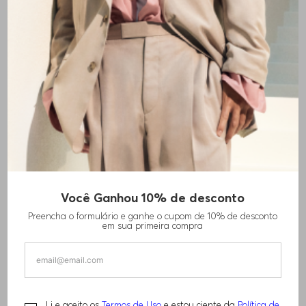
Você Ganhou 10% de desconto
CALÇAS DE AJUSTE DESCONTRAÍDO EM
Preencha o formulário e ganhe o cupom de 10% de desconto
MISTURA DE LÃ VIRGEM
em sua primeira compra
R$
2
.
330
,
00
Li e aceito os
Termos de Uso
e estou ciente da
Política de