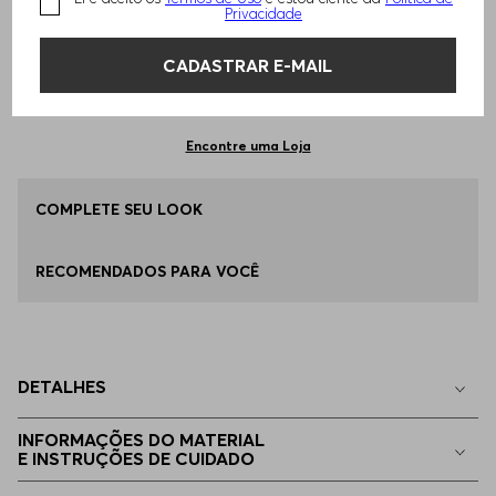
TAMANHO -
34
Informações do Tamanho
Privacidade
CADASTRAR E-MAIL
Qual o seu Tamanho?
Tabela de Tamanhos
ADICIONAR AO CARRINHO
34
Apenas
1
no estoque
Encontre uma Loja
36
COMPLETE SEU LOOK
Disponível
RECOMENDADOS PARA VOCÊ
38
Disponível
40
Apenas
1
no estoque
DETALHES
42
Apenas
1
no estoque
INFORMAÇÕES DO MATERIAL
E INSTRUÇÕES DE CUIDADO
32
Indisponível