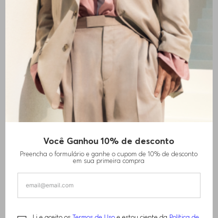
Você Ganhou 10% de desconto
CALÇAS DE AJUSTE DESCONTRAÍDO EM LÃ
Preencha o formulário e ganhe o cupom de 10% de desconto
VIRGEM COM PADRÃO
em sua primeira compra
R$
2
.
130
,
00
PERFORMANCE
Li e aceito os
Termos de Uso
e estou ciente da
Política de