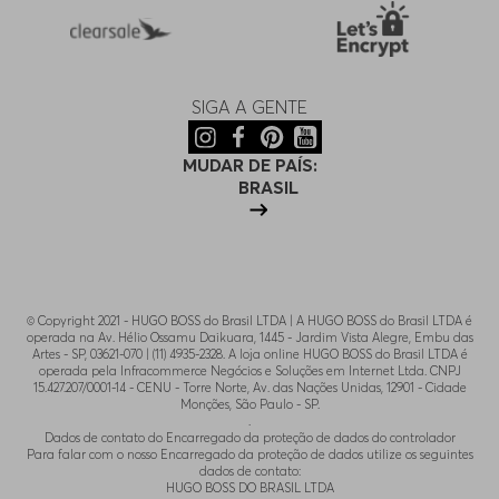
SIGA A GENTE
MUDAR DE PAÍS:
BRASIL
© Copyright 2021 - HUGO BOSS do Brasil LTDA | A HUGO BOSS do Brasil LTDA é
operada na Av. Hélio Ossamu Daikuara, 1445 - Jardim Vista Alegre, Embu das
Artes - SP, 03621-070 | (11) 4935-2328. A loja online HUGO BOSS do Brasil LTDA é
operada pela Infracommerce Negócios e Soluções em Internet Ltda. CNPJ
15.427.207/0001-14 - CENU - Torre Norte, Av. das Nações Unidas, 12901 - Cidade
Monções, São Paulo - SP.
.
Dados de contato do Encarregado da proteção de dados do controlador
Para falar com o nosso Encarregado da proteção de dados utilize os seguintes
dados de contato:
HUGO BOSS DO BRASIL LTDA