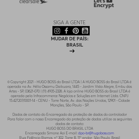
SIGA A GENTE
MUDAR DE PAÍS:
BRASIL
© Copyright 2021 - HUGO BOSS do Brasil LTDA | A HUGO BOSS do Brasil LTDA é
operada na Av. Hélio Ossamu Daikuara, 1445 - Jardim Vista Alegre, Embu das
Artes - SP, 03621-070 | (11) 4935-2328. A loja online HUGO BOSS do Brasil LTDA é
operada pela Infracommerce Negócios e Soluções em Internet Ltda. CNPJ
15.427.207/0001-14 - CENU - Torre Norte, Av. das Nações Unidas, 12901 - Cidade
Monções, São Paulo - SP.
.
Dados de contato do Encarregado da proteção de dados do controlador
Para falar com o nosso Encarregado da proteção de dados utilize os seguintes
dados de contato:
HUGO BOSS DO BRASIL LTDA
Encarregado Simone Aoi E-mail:
dpo-br@hugoboss.com
Rua Fidêncio Ramos, n° 302, Torre B, 11° andar, São Paulo, Brasil