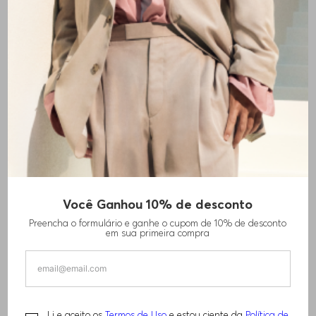
Você Ganhou 10% de desconto
CALÇAS DE AJUSTE DESCONTRAÍDO EM
Preencha o formulário e ganhe o cupom de 10% de desconto
ALGODÃO
em sua primeira compra
R$
2
.
650
,
00
Li e aceito os
Termos de Uso
e estou ciente da
Política de