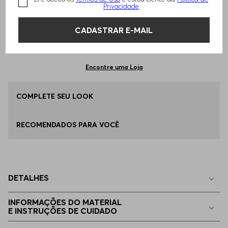
TAMANHO -
36
Informações do Tamanho
Privacidade
CADASTRAR E-MAIL
Qual o seu Tamanho?
Tabela de Tamanhos
ADICIONAR AO CARRINHO
36
Disponível
Encontre uma Loja
38
COMPLETE SEU LOOK
Disponível
RECOMENDADOS PARA VOCÊ
40
Apenas
1
no estoque
42
Apenas
1
no estoque
DETALHES
32
Indisponível
INFORMAÇÕES DO MATERIAL
E INSTRUÇÕES DE CUIDADO
34
Indisponível