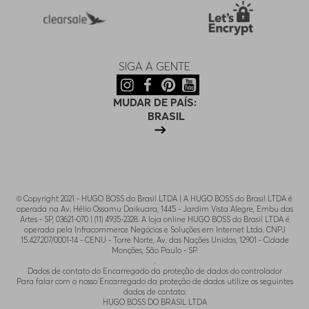
SIGA A GENTE
MUDAR DE PAÍS:
BRASIL
© Copyright 2021 - HUGO BOSS do Brasil LTDA | A HUGO BOSS do Brasil LTDA é
operada na Av. Hélio Ossamu Daikuara, 1445 - Jardim Vista Alegre, Embu das
Artes - SP, 03621-070 | (11) 4935-2328. A loja online HUGO BOSS do Brasil LTDA é
operada pela Infracommerce Negócios e Soluções em Internet Ltda. CNPJ
15.427.207/0001-14 - CENU - Torre Norte, Av. das Nações Unidas, 12901 - Cidade
Monções, São Paulo - SP.
.
Dados de contato do Encarregado da proteção de dados do controlador
Para falar com o nosso Encarregado da proteção de dados utilize os seguintes
dados de contato:
HUGO BOSS DO BRASIL LTDA