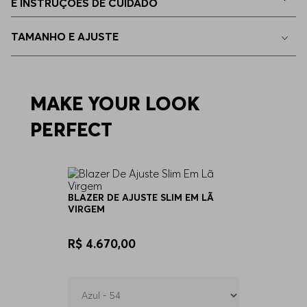
E INSTRUÇÕES DE CUIDADO
56
Apenas
1
no estoque
TAMANHO E AJUSTE
44
Indisponível
58
MAKE YOUR LOOK
Indisponível
PERFECT
60
Indisponível
94
Indisponível
BLAZER DE AJUSTE SLIM EM LÃ
VIRGEM
98
Indisponível
R$ 4.670,00
102
Indisponível