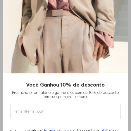
Você Ganhou 10% de desconto
CALÇAS DE AJUSTE AFUNILADO EM LÃ
Preencha o formulário e ganhe o cupom de 10% de desconto
VIRGEM
em sua primeira compra
R$
1
.
840
,
00
PERFORMANCE
Li e aceito os
Termos de Uso
e estou ciente da
Política de