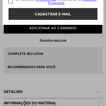
Privacidade
TAMANHO -
48
Informações do Tamanho
CADASTRAR E-MAIL
Qual o seu Tamanho?
Tabela de Tamanhos
ADICIONAR AO CARRINHO
46
Disponível
Encontre uma Loja
48
COMPLETE SEU LOOK
Disponível
RECOMENDADOS PARA VOCÊ
50
Disponível
52
Disponível
DETALHES
54
Disponível
INFORMAÇÕES DO MATERIAL