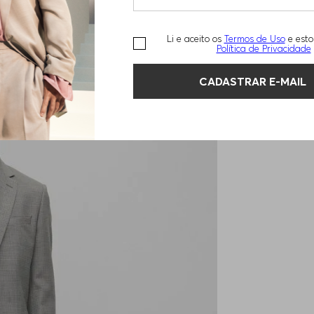
Li e aceito os
Termos de Uso
e esto
Política de Privacidade
CADASTRAR E-MAIL