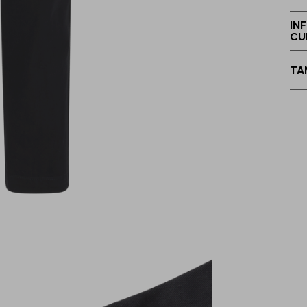
2
IN
CU
4
TA
4
5