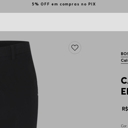
Utilize o cupom BEMVINDO na primeira compra e g
BO
Cal
C
E
R
Cor: