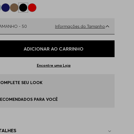
TAMANHO -
50
Informações do Tamanho
ual o seu Tamanho?
Tabela de Tamanhos
ADICIONAR AO CARRINHO
0
Disponível
Encontre uma Loja
2
Disponível
COMPLETE SEU LOOK
4
Disponível
RECOMENDADOS PARA VOCÊ
6
Disponível
TALHES