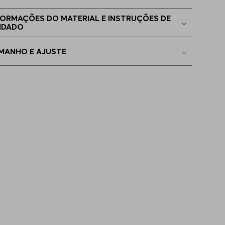
4
Indisponível
FORMAÇÕES DO MATERIAL E INSTRUÇÕES DE
IDADO
6
Indisponível
MANHO E AJUSTE
8
Indisponível
8
Indisponível