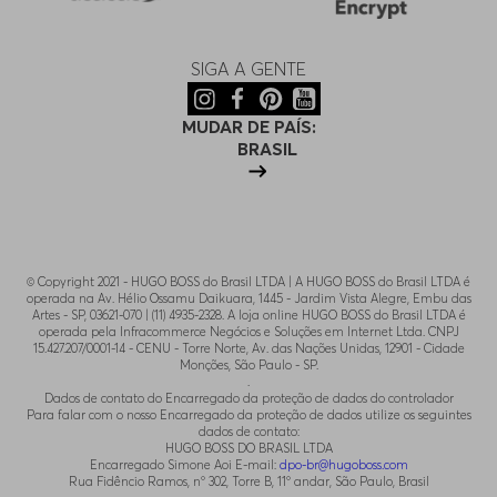
SIGA A GENTE
MUDAR DE PAÍS:
BRASIL
© Copyright 2021 - HUGO BOSS do Brasil LTDA | A HUGO BOSS do Brasil LTDA é
operada na Av. Hélio Ossamu Daikuara, 1445 - Jardim Vista Alegre, Embu das
Artes - SP, 03621-070 | (11) 4935-2328. A loja online HUGO BOSS do Brasil LTDA é
operada pela Infracommerce Negócios e Soluções em Internet Ltda. CNPJ
15.427.207/0001-14 - CENU - Torre Norte, Av. das Nações Unidas, 12901 - Cidade
Monções, São Paulo - SP.
.
Dados de contato do Encarregado da proteção de dados do controlador
Para falar com o nosso Encarregado da proteção de dados utilize os seguintes
dados de contato:
HUGO BOSS DO BRASIL LTDA
Encarregado Simone Aoi E-mail:
dpo-br@hugoboss.com
Rua Fidêncio Ramos, n° 302, Torre B, 11° andar, São Paulo, Brasil