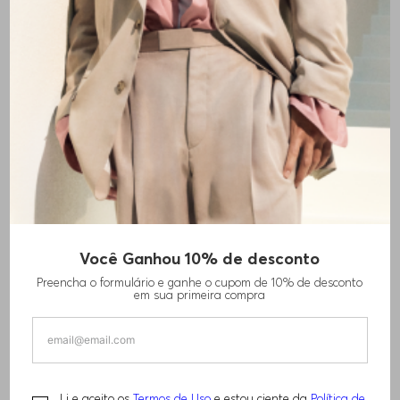
Você Ganhou 10% de desconto
CALÇA SOCIAL DE LÃ VIRGEM COM
Preencha o formulário e ganhe o cupom de 10% de desconto
TEXTURA MICROPADRÃO
em sua primeira compra
R$
1
.
200
,
00
R$
1
.
840
,
00
Li e aceito os
Termos de Uso
e estou ciente da
Política de