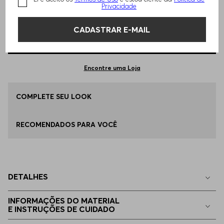
TAMANHO -
58
Informações do Tamanho
Privacidade
CADASTRAR E-MAIL
Qual o seu Tamanho?
Tabela de Tamanhos
ADICIONAR AO CARRINHO
58
Apenas
1
no estoque
Encontre uma Loja
44
COMPLETE SEU LOOK
Indisponível
RECOMENDADOS PARA VOCÊ
46
Indisponível
48
Indisponível
DETALHES
50
Indisponível
INFORMAÇÕES DO MATERIAL
E INSTRUÇÕES DE CUIDADO
52
Indisponível