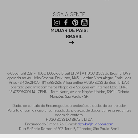
SIGA A GENTE
MUDAR DE PAÍS:
BRASIL
© Copyright 2021 - HUGO BOSS do Brasil LTDA | A HUGO BOSS do Brasil LTDA é
operada na Av. Hélio Ossamu Daikuara, 1445 - Jardim Vista Alegre, Embu das
Artes - SP, 03621-070 | (11) 4935-2328. A loja online HUGO BOSS do Brasil LTDA é
operada pela Infracommerce Negócios e Soluções em Internet Ltda. CNPJ
15.427.207/0001-14 - CENU - Torre Norte, Av. das Nações Unidas, 12901 - Cidade
Monções, São Paulo - SP.
.
Dados de contato do Encarregado da proteção de dados do controlador
Para falar com o nosso Encarregado da proteção de dados utilize os seguintes
dados de contato:
HUGO BOSS DO BRASIL LTDA
Encarregado Simone Aoi E-mail:
dpo-br@hugoboss.com
Rua Fidêncio Ramos, n° 302, Torre B, 11° andar, São Paulo, Brasil