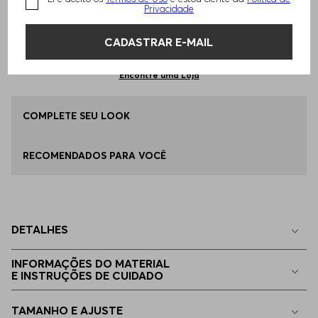
Privacidade
Qual o seu Tamanho?
Tabela de Tamanhos
ADICIONAR AO CARRINHO
CADASTRAR E-MAIL
36
Disponível
Encontre uma Loja
38
COMPLETE SEU LOOK
Apenas
1
no estoque
RECOMENDADOS PARA VOCÊ
40
Apenas
1
no estoque
42
Apenas
1
no estoque
DETALHES
32
Indisponível
INFORMAÇÕES DO MATERIAL
E INSTRUÇÕES DE CUIDADO
34
Indisponível
TAMANHO E AJUSTE