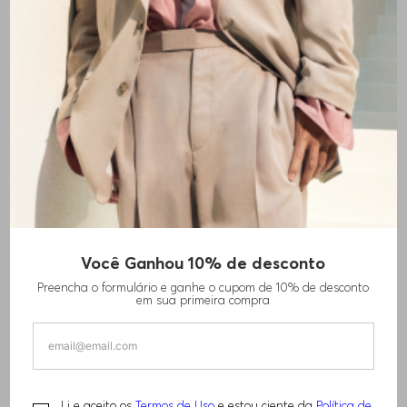
Você Ganhou 10% de desconto
CALÇA RETA EM COURO SINTÉTICO
Preencha o formulário e ganhe o cupom de 10% de desconto
em sua primeira compra
R$
920
,
00
R$
1
.
840
,
00
TAMANHO -
42
Informações do Tamanho
Li e aceito os
Termos de Uso
e estou ciente da
Política de