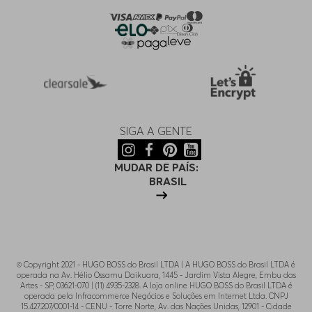
33/30
Indisponível
30/32
Indisponível
35/32
Indisponível
SIGA A GENTE
32/34
Indisponível
MUDAR DE PAÍS:
BRASIL
© Copyright 2021 - HUGO BOSS do Brasil LTDA | A HUGO BOSS do Brasil LTDA é
operada na Av. Hélio Ossamu Daikuara, 1445 - Jardim Vista Alegre, Embu das
Artes - SP, 03621-070 | (11) 4935-2328. A loja online HUGO BOSS do Brasil LTDA é
operada pela Infracommerce Negócios e Soluções em Internet Ltda. CNPJ
15.427.207/0001-14 - CENU - Torre Norte, Av. das Nações Unidas, 12901 - Cidade