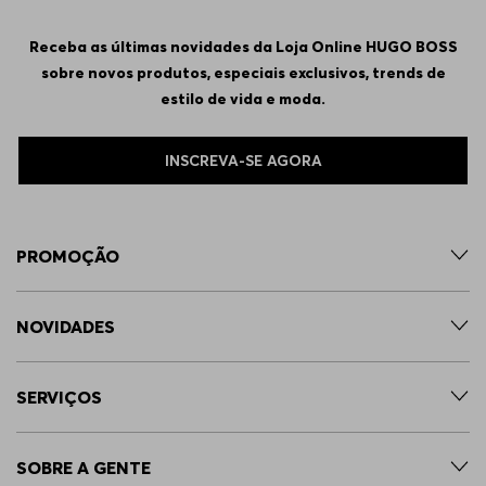
35/36
Indisponível
Receba as últimas novidades da Loja Online HUGO BOSS
sobre novos produtos, especiais exclusivos, trends de
34/30
Indisponível
estilo de vida e moda.
35/34
Indisponível
INSCREVA-SE AGORA
34/34
Indisponível
PROMOÇÃO
38/36
Indisponível
NOVIDADES
38/34
Indisponível
SERVIÇOS
34/36
Indisponível
SOBRE A GENTE
36/36
Indisponível