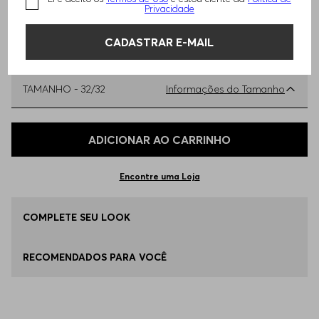
AJUSTE SLIM
Privacidade
R$
2
.
650
,
00
CADASTRAR E-MAIL
TAMANHO -
32/32
Informações do Tamanho
Qual o seu Tamanho?
Tabela de Tamanhos
ADICIONAR AO CARRINHO
32/32
Apenas
1
no estoque
Encontre uma Loja
33/32
COMPLETE SEU LOOK
Disponível
RECOMENDADOS PARA VOCÊ
36/32
Apenas
1
no estoque
38/32
Apenas
1
no estoque