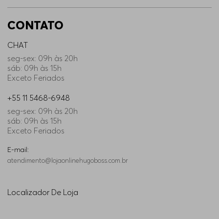
CONTATO
42/34
Indisponível
CHAT
seg-sex: 09h às 20h
30/34
Indisponível
sáb: 09h às 15h
Exceto Feriados
31/34
Indisponível
+55 11 5468-6948
seg-sex: 09h às 20h
38/30
Indisponível
sáb: 09h às 15h
Exceto Feriados
33/34
Indisponível
E-mail:
atendimento@lojaonlinehugoboss.com.br
29/34
Indisponível
Localizador De Loja
32/30
Indisponível