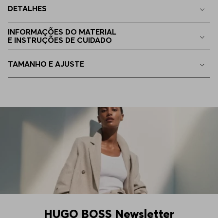
DETALHES
34/32
Disponível
INFORMAÇÕES DO MATERIAL
E INSTRUÇÕES DE CUIDADO
40/32
Apenas
1
no estoque
TAMANHO E AJUSTE
33/36
Indisponível
31/32
Indisponível
40/34
Indisponível
36/34
Indisponível
36/30
Indisponível
HUGO BOSS Newsletter